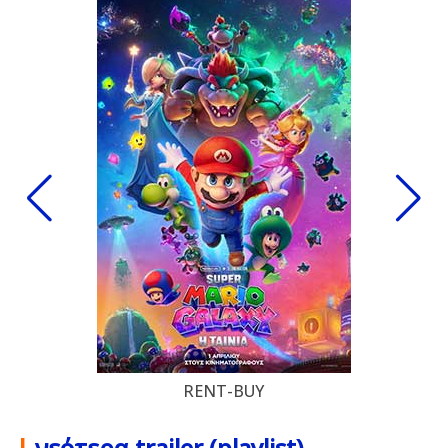
RENT-BUY
|
νεότερα trailer (playlist)