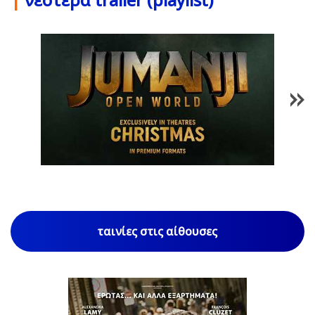
1
/
85
ταινίες στις αίθουσες