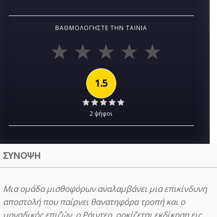
ΒΑΘΜΟΛΟΓΉΣΤΕ ΤΗΝ ΤΑΙΝΊΑ
1.5
2 ψήφοι
ΣΥΝΟΨΗ
Μια ομάδα μισθοφόρων αναλαμβάνει μια επικίνδυνη
αποστολή που παίρνει θανατηφόρα τροπή και ο
μοναδικός επιζών, ο Ράιντερ, ορκίζεται εκδίκηση εις