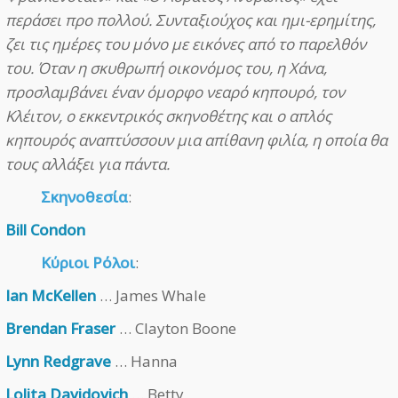
περάσει προ πολλού. Συνταξιούχος και ημι-ερημίτης,
ζει τις ημέρες του μόνο με εικόνες από το παρελθόν
του. Όταν η σκυθρωπή οικονόμος του, η Χάνα,
προσλαμβάνει έναν όμορφο νεαρό κηπουρό, τον
Κλέιτον, ο εκκεντρικός σκηνοθέτης και ο απλός
κηπουρός αναπτύσσουν μια απίθανη φιλία, η οποία θα
τους αλλάξει για πάντα.
Σκηνοθεσία
:
Bill Condon
Κύριοι Ρόλοι
:
Ian McKellen
… James Whale
Brendan Fraser
… Clayton Boone
Lynn Redgrave
… Hanna
Lolita Davidovich
… Betty