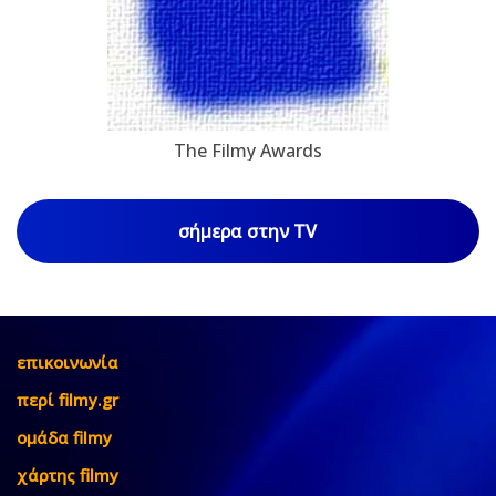
The Filmy Awards
σήμερα στην TV
επικοινωνία
περί filmy.gr
ομάδα filmy
χάρτης filmy