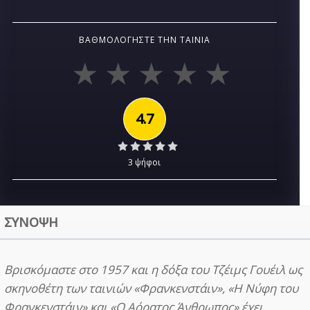
ΒΑΘΜΟΛΟΓΉΣΤΕ ΤΗΝ ΤΑΙΝΊΑ
4.7
3 ψήφοι
ΣΥΝΟΨΗ
Βρισκόμαστε στο 1957 και η δόξα του Τζέιμς Γουέιλ ως
σκηνοθέτη των ταινιών «Φρανκενστάιν», «Η Νύφη του
Φρανκενστάιν» και «Ο Αόρατος Άνθρωπος» έχει