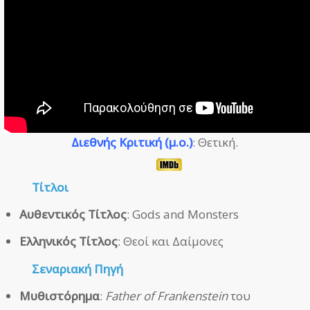
Διεθνής Κριτική (μ.ο.)
: Θετική.
Τίτλοι
Αυθεντικός Τίτλος
: Gods and Monsters
Ελληνικός Τίτλος
: Θεοί και Δαίμονες
Σεναριακή Πηγή
Μυθιστόρημα
:
Father of Frankenstein
του