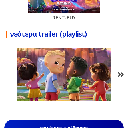
RENT-BUY
|
νεότερα trailer (playlist)
1
/
85
ταινίες στις αίθουσες