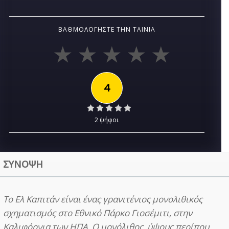
ΒΑΘΜΟΛΟΓΉΣΤΕ ΤΗΝ ΤΑΙΝΊΑ
4
2 ψήφοι
ΣΥΝΟΨΗ
To Ελ Καπιτάν είναι ένας γρανιτένιος μονολιθικός
σχηματισμός στο Εθνικό Πάρκο Γιοσέμιτι, στην
Καλιφόρνια των ΗΠΑ. Ο μονόλιθος, ύψους περίπου