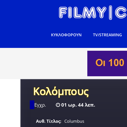
ΚΥΚΛΟΦΟΡΟΥΝ
TV/STREAMING
Κολόμπους
Εγχρ.
01 ωρ. 44 λεπ.
Αυθ. Τίτλος:
Columbus