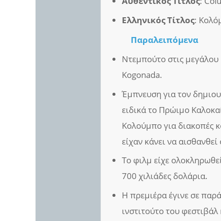
Αυθεντικός Τίτλος
: Co
Ελληνικός Τίτλος
: Κολό
Παραλειπόμενα
Ντεμπούτο στις μεγάλου 
Kogonada.
Έμπνευση για τον δημιουρ
ειδικά το Πρώιμο Καλοκαί
Κολούμπο για διακοπές κ
είχαν κάνει να αισθανθεί 
Το φιλμ είχε ολοκληρωθε
700 χιλιάδες δολάρια.
Η πρεμιέρα έγινε σε παρ
ινστιτούτο του φεστιβάλ 