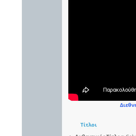
Διεθνή
Τίτλοι