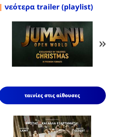
|
νεότερα trailer (playlist)
1
/
85
ταινίες στις αίθουσες