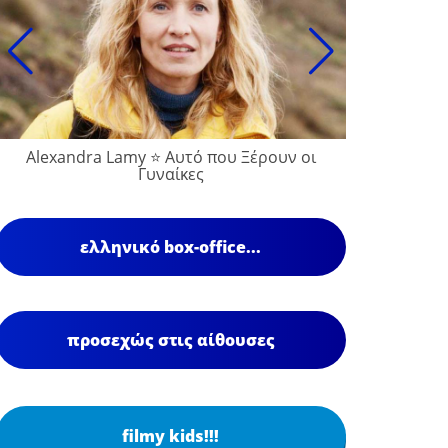
Alexandra Lamy ⭐ Αυτό που Ξέρουν οι
François
Γυναίκες
ελληνικό box-office...
προσεχώς στις αίθουσες
filmy kids!!!