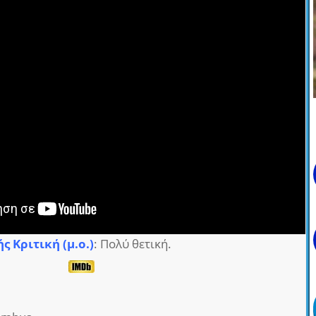
ς Κριτική (μ.ο.)
: Πολύ θετική.