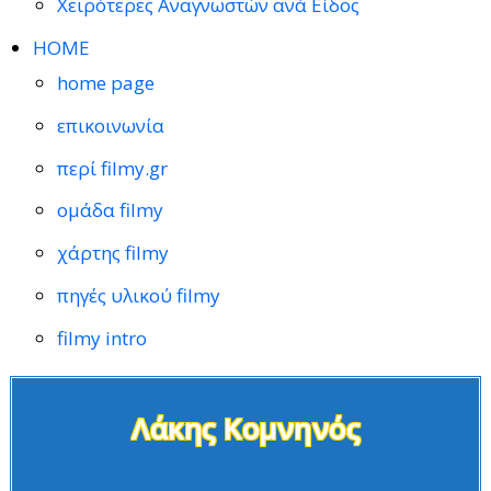
Χειρότερες Αναγνωστών ανά Είδος
HOME
home page
επικοινωνία
περί filmy.gr
ομάδα filmy
χάρτης filmy
πηγές υλικού filmy
filmy intro
Λάκης Κομνηνός