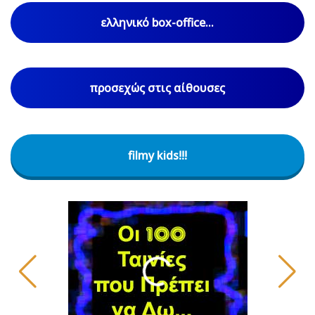
ελληνικό box-office...
προσεχώς στις αίθουσες
filmy kids!!!