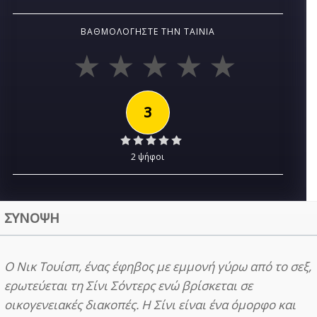
ΒΑΘΜΟΛΟΓΉΣΤΕ ΤΗΝ ΤΑΙΝΊΑ
3
2 ψήφοι
ΣΥΝΟΨΗ
Ο Νικ Τουίσπ, ένας έφηβος με εμμονή γύρω από το σεξ,
ερωτεύεται τη Σίνι Σόντερς ενώ βρίσκεται σε
οικογενειακές διακοπές. Η Σίνι είναι ένα όμορφο και