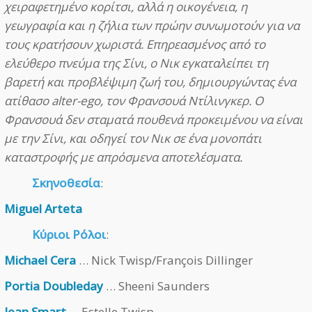
χειραφετημένο κορίτσι, αλλά η οικογένεια, η
γεωγραφία και η ζήλια των πρώην συνωμοτούν για να
τους κρατήσουν χωριστά. Επηρεασμένος από το
ελεύθερο πνεύμα της Σίνι, ο Νικ εγκαταλείπει τη
βαρετή και προβλέψιμη ζωή του, δημιουργώντας ένα
ατίθασο alter-ego, τον Φρανσουά Ντίλινγκερ. Ο
Φρανσουά δεν σταματά πουθενά προκειμένου να είναι
με την Σίνι, και οδηγεί τον Νικ σε ένα μονοπάτι
καταστροφής με απρόσμενα αποτελέσματα.
Σκηνοθεσία
:
Miguel Arteta
Κύριοι Ρόλοι
:
Michael Cera
… Nick Twisp/François Dillinger
Portia Doubleday
… Sheeni Saunders
Jean Smart
… Estelle Twisp