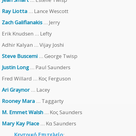
Ray Liotta
… Lance Wescott
Zach Galifianakis
… Jerry
Erik Knudsen … Lefty
Adhir Kalyan … Vijay Joshi
Steve Buscemi
… George Twisp
Justin Long
… Paul Saunders
Fred Willard … Κος Ferguson
Ari Graynor
… Lacey
Rooney Mara
… Taggarty
M. Emmet Walsh
… Κος Saunders
Mary Kay Place
… Κα Saunders
Κεντρικό Επιτελείο
: