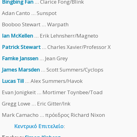
Bingbing Fan
… Clarice Fong/Blink
Adan Canto … Sunspot
Booboo Stewart … Warpath
Ian McKellen
… Erik Lehnsherr/Magneto
Patrick Stewart
… Charles Xavier/Professor X
Famke Janssen
… Jean Grey
James Marsden
… Scott Summers/Cyclops
Lucas Till
… Alex Summers/Havok
Evan Jonigkeit … Mortimer Toynbee/Toad
Gregg Lowe … Eric Gitter/Ink
Mark Camacho … πρόεδρος Richard Nixon
Κεντρικό Επιτελείο
: