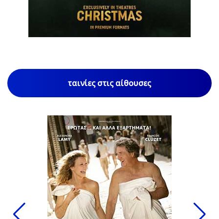
1
/
85
ταινίες στις αίθουσες