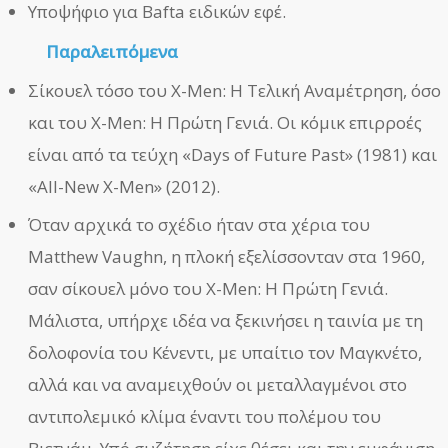
Υποψήφιο για Bafta ειδικών εφέ.
Παραλειπόμενα
Σίκουελ τόσο του X-Men: Η Τελική Αναμέτρηση, όσο
και του X-Men: Η Πρώτη Γενιά. Οι κόμικ επιρροές
είναι από τα τεύχη «Days of Future Past» (1981) και
«All-New X-Men» (2012).
Όταν αρχικά το σχέδιο ήταν στα χέρια του
Matthew Vaughn, η πλοκή εξελίσσονταν στα 1960,
σαν σίκουελ μόνο του X-Men: Η Πρώτη Γενιά.
Μάλιστα, υπήρχε ιδέα να ξεκινήσει η ταινία με τη
δολοφονία του Κένεντι, με υπαίτιο τον Μαγκνέτο,
αλλά και να αναμειχθούν οι μεταλλαγμένοι στο
αντιπολεμικό κλίμα έναντι του πολέμου του