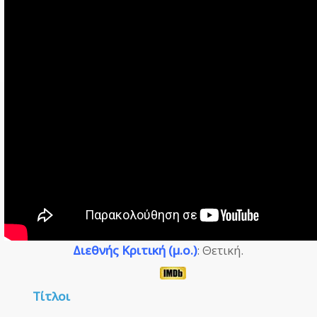
Διεθνής Κριτική (μ.ο.)
: Θετική.
Τίτλοι