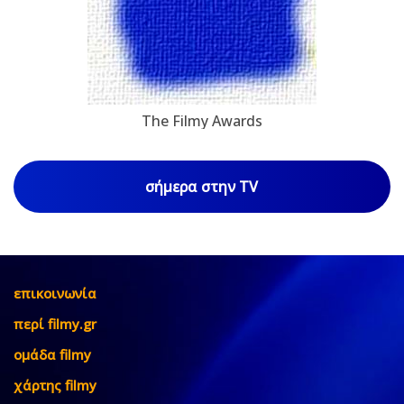
The Filmy Awards
σήμερα στην TV
επικοινωνία
περί filmy.gr
ομάδα filmy
χάρτης filmy