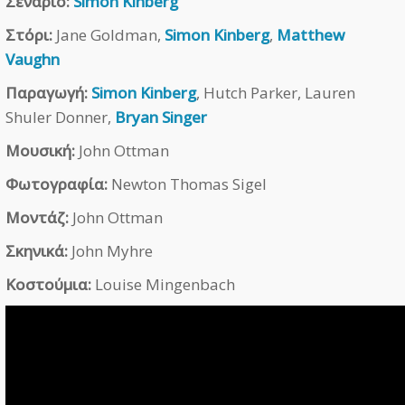
Σενάριο:
Simon Kinberg
Στόρι:
Jane Goldman,
Simon Kinberg
,
Matthew
Vaughn
Παραγωγή:
Simon Kinberg
, Hutch Parker, Lauren
Shuler Donner,
Bryan Singer
Μουσική:
John Ottman
Φωτογραφία:
Newton Thomas Sigel
Μοντάζ:
John Ottman
Σκηνικά:
John Myhre
Κοστούμια:
Louise Mingenbach