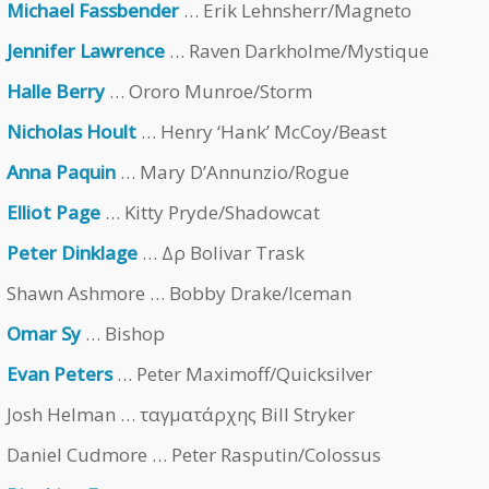
Michael Fassbender
… Erik Lehnsherr/Magneto
Jennifer Lawrence
… Raven Darkholme/Mystique
Halle Berry
… Ororo Munroe/Storm
Nicholas Hoult
… Henry ‘Hank’ McCoy/Beast
Anna Paquin
… Mary D’Annunzio/Rogue
Elliot Page
… Kitty Pryde/Shadowcat
Peter Dinklage
… Δρ Bolivar Trask
Shawn Ashmore … Bobby Drake/Iceman
Omar Sy
… Bishop
Evan Peters
… Peter Maximoff/Quicksilver
Josh Helman … ταγματάρχης Bill Stryker
Daniel Cudmore … Peter Rasputin/Colossus