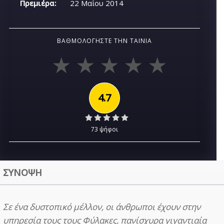
Πρεμιέρα:
22 Μαΐου 2014
ΒΑΘΜΟΛΟΓΉΣΤΕ ΤΗΝ ΤΑΙΝΊΑ
4.7
73 ψήφοι
ΣΥΝΟΨΗ
Σε ένα δυστοπικό μέλλον, οι άνθρωποι έχουν στην
υπηρεσία τους τους Φύλακες, πανίσχυρα γιγαντιαία