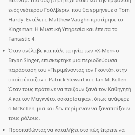
Βιετνάμ. Υπό συζήτηση είχε θέσει και την εμφάνιση
ενός νεότερου Γούλβεριν, που θα ερμήνευε ο Tom
Hardy. Εντέλει ο Matthew Vaughn προτίμησε το
Kingsman: Η Μυστική Υπηρεσία και έπειτα το
Fantastic 4.
Όταν ανέλαβε και πάλι τα ηνία των «X-Men» ο
Bryan Singer, επισκέφτηκε μια περιοδεύουσα
παράσταση του «Περιμένοντας τον Γκοντό», στην
οποία έπαιζαν ο Patrick Stewart κι ο Ian McKellen.
Όταν τους πρότεινε να παίξουν ξανά τον Καθηγητή
Χ και τον Μαγκνέτο, σοκαρίστηκαν, όπως ανάφερε
ο McKellen, μια και δεν περίμεναν να ξαναπαίξουν
τους ρόλους.
Προσπαθώντας να καταλήξει στο πώς έπρεπε να