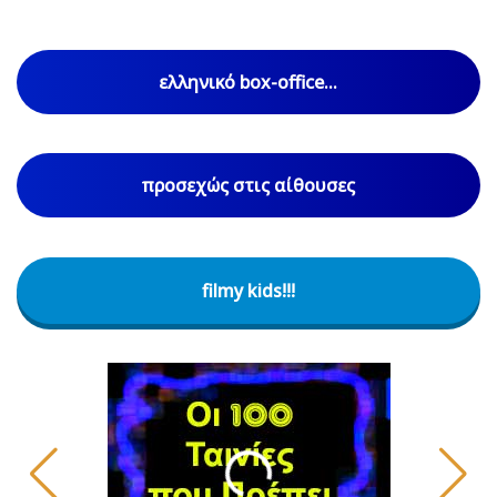
ελληνικό box-office...
προσεχώς στις αίθουσες
filmy kids!!!