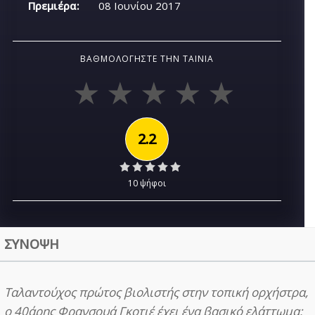
Πρεμιέρα:
08 Ιουνίου 2017
ΒΑΘΜΟΛΟΓΉΣΤΕ ΤΗΝ ΤΑΙΝΊΑ
2.2
10 ψήφοι
ΣΥΝΟΨΗ
Ταλαντούχος πρώτος βιολιστής στην τοπική ορχήστρα,
ο 40άρης Φρανσουά Γκοτιέ έχει ένα βασικό ελάττωμα: