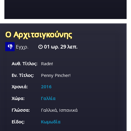
Ο Αρχιτσιγκούνης
👎
Εγχρ.
01 ωρ. 29 λεπ.
Αυθ. Τίτλος:
Radin!
Εν. Τίτλος:
Penny Pincher!
Χρονιά:
2016
Χώρα:
Γαλλία
Γλώσσα:
Γαλλικά, Ισπανικά
Είδος:
Κωμωδία