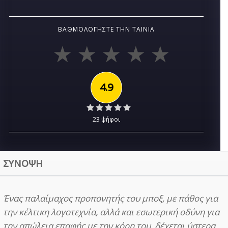
ΒΑΘΜΟΛΟΓΉΣΤΕ ΤΗΝ ΤΑΙΝΊΑ
4.9
23 ψήφοι
ΣΥΝΟΨΗ
Ένας παλαίμαχος προπονητής του μποξ, με πάθος για
την κέλτικη λογοτεχνία, αλλά και εσωτερική οδύνη για
την απώλεια επαφής με την κόρη του, δέχεται ύστερα