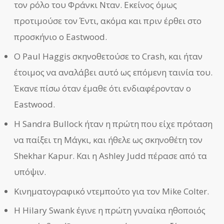
τον ρόλο του Φράνκι Νταν. Εκείνος όμως
προτιμούσε τον Έντι, ακόμα και πριν έρθει στο
προσκήνιο ο Eastwood.
Ο Paul Haggis σκηνοθετούσε το Crash, και ήταν
έτοιμος να αναλάβει αυτό ως επόμενη ταινία του.
Έκανε πίσω όταν έμαθε ότι ενδιαφέρονταν ο
Eastwood.
Η Sandra Bullock ήταν η πρώτη που είχε πρόταση
να παίξει τη Μάγκι, και ήθελε ως σκηνοθέτη τον
Shekhar Kapur. Και η Ashley Judd πέρασε από τα
υπόψιν.
Κινηματογραφικό ντεμπούτο για τον Mike Colter.
Η Hilary Swank έγινε η πρώτη γυναίκα ηθοποιός