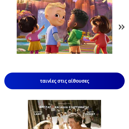
1
/
85
ταινίες στις αίθουσες