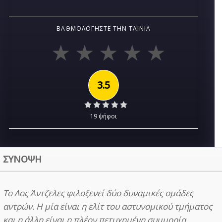
ΒΑΘΜΟΛΟΓΉΣΤΕ ΤΗΝ ΤΑΙΝΊΑ
3.5
19 ψήφοι
ΣΥΝΟΨΗ
Το Λος Άντζελες φιλοξενεί δύο δυναμικές ομάδες
αντρών. Η μία είναι η ελίτ του αστυνομικού τμήματος
και η άλλη είναι η πλέον πετυχημένη συμμορία