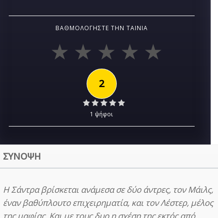
ΒΑΘΜΟΛΟΓΉΣΤΕ ΤΗΝ ΤΑΙΝΊΑ
2
1 ψήφοι
ΣΥΝΟΨΗ
Η Σάντρα βρίσκεται ανάμεσα σε δύο άντρες, τον Μάιλς,
έναν βαθύπλουτο επιχειρηματία, και τον Λέστερ, μέλος
της μαφίας. Και με τους δυο η σχέση της εκτός από