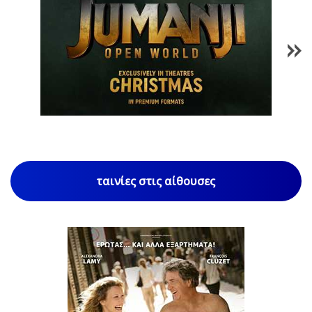
1
/
85
ταινίες στις αίθουσες