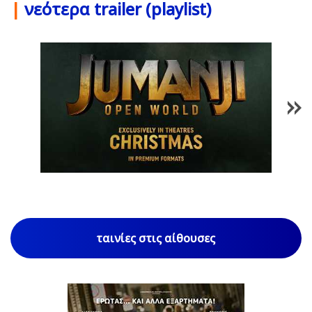
|
νεότερα trailer (playlist)
1
/
85
ταινίες στις αίθουσες