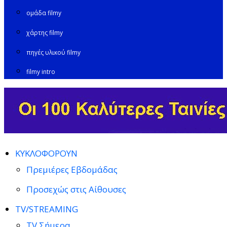
ομάδα filmy
χάρτης filmy
πηγές υλικού filmy
filmy intro
ΚΥΚΛΟΦΟΡΟΥΝ
Πρεμιέρες Εβδομάδας
Προσεχώς στις Αίθουσες
TV/STREAMING
TV Σήμερα