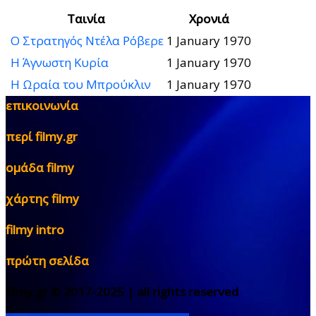
Ταινία
Χρονιά
Ο Στρατηγός Ντέλα Ρόβερε
1 January 1970
Η Άγνωστη Κυρία
1 January 1970
Η Ωραία του Μπρούκλιν
1 January 1970
επικοινωνία
περί filmy.gr
ομάδα filmy
χάρτης filmy
filmy intro
πρώτη σελίδα
filmy.gr © 2017-2025 | all rights reserved