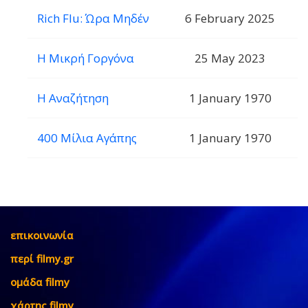
Rich Flu: Ώρα Μηδέν
6 February 2025
Η Μικρή Γοργόνα
25 May 2023
Η Αναζήτηση
1 January 1970
400 Μίλια Αγάπης
1 January 1970
επικοινωνία
περί filmy.gr
ομάδα filmy
χάρτης filmy