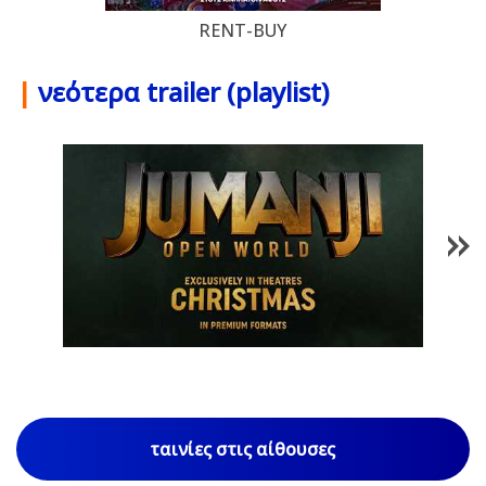
RENT-BUY
|
νεότερα trailer (playlist)
1
/
85
ταινίες στις αίθουσες