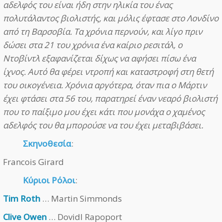
αδελφός του είναι ήδη στην ηλικία του ένας
πολυτάλαντος βιολιστής, και μόλις έφτασε στο Λονδίνο
από τη Βαρσοβία. Τα χρόνια περνούν, και λίγο πριν
δώσει στα 21 του χρόνια ένα καίριο ρεσιτάλ, ο
Ντοβίντλ εξαφανίζεται δίχως να αφήσει πίσω ένα
ίχνος. Αυτό θα φέρει ντροπή και καταστροφή στη θετή
του οικογένεια. Χρόνια αργότερα, όταν πια ο Μάρτιν
έχει φτάσει στα 56 του, παρατηρεί έναν νεαρό βιολιστή
που το παίξιμο μου έχει κάτι που μονάχα ο χαμένος
αδελφός του θα μπορούσε να του έχει μεταβιβάσει.
Σκηνοθεσία
:
Francois Girard
Κύριοι Ρόλοι
:
Tim Roth
… Martin Simmonds
Clive Owen
… Dovidl Rapoport