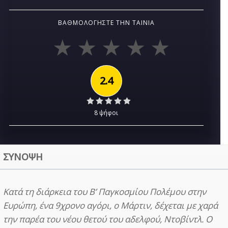
ΒΑΘΜΟΛΟΓΉΣΤΕ ΤΗΝ ΤΑΙΝΊΑ
2.4
8 ψήφοι
ΣΥΝΟΨΗ
Κατά τη διάρκεια του Β’ Παγκοσμίου Πολέμου στην
Ευρώπη, ένα 9χρονο αγόρι, ο Μάρτιν, δέχεται με χαρά
την παρέα του νέου θετού του αδελφού, Ντοβίντλ. Ο