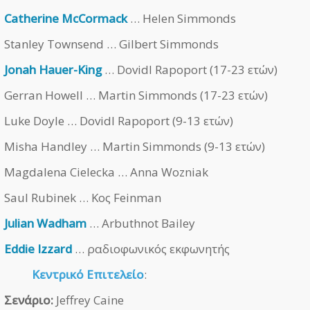
Catherine McCormack
… Helen Simmonds
Stanley Townsend … Gilbert Simmonds
Jonah Hauer-King
… Dovidl Rapoport (17-23 ετών)
Gerran Howell … Martin Simmonds (17-23 ετών)
Luke Doyle … Dovidl Rapoport (9-13 ετών)
Misha Handley … Martin Simmonds (9-13 ετών)
Magdalena Cielecka … Anna Wozniak
Saul Rubinek … Κος Feinman
Julian Wadham
… Arbuthnot Bailey
Eddie Izzard
… ραδιοφωνικός εκφωνητής
Κεντρικό Επιτελείο
:
Σενάριο:
Jeffrey Caine