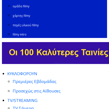
ομάδα filmy
χάρτης filmy
πηγές υλικού filmy
filmy intro
ΚΥΚΛΟΦΟΡΟΥΝ
Πρεμιέρες Εβδομάδας
Προσεχώς στις Αίθουσες
TV/STREAMING
TV Σήμερα