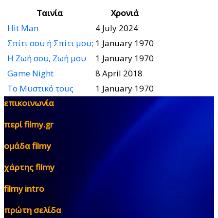
Ταινία
Χρονιά
Hit Man
4 July 2024
Σπίτι σου ή Σπίτι μου;
1 January 1970
Η Ζωή σου, Ζωή μου
1 January 1970
Game Night
8 April 2018
Το Μυστικό τους
1 January 1970
επικοινωνία
περί filmy.gr
ομάδα filmy
χάρτης filmy
filmy intro
πρώτη σελίδα