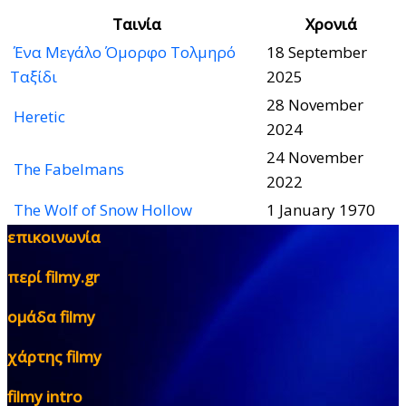
Ταινία
Χρονιά
Ένα Μεγάλο Όμορφο Τολμηρό
18 September
Ταξίδι
2025
28 November
Heretic
2024
24 November
The Fabelmans
2022
The Wolf of Snow Hollow
1 January 1970
επικοινωνία
περί filmy.gr
ομάδα filmy
χάρτης filmy
filmy intro