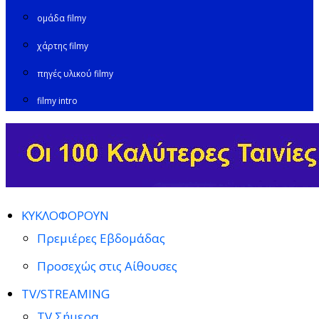
ομάδα filmy
χάρτης filmy
πηγές υλικού filmy
filmy intro
ΚΥΚΛΟΦΟΡΟΥΝ
Πρεμιέρες Εβδομάδας
Προσεχώς στις Αίθουσες
TV/STREAMING
TV Σήμερα