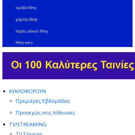
ομάδα filmy
χάρτης filmy
πηγές υλικού filmy
filmy intro
ΚΥΚΛΟΦΟΡΟΥΝ
Πρεμιέρες Εβδομάδας
Προσεχώς στις Αίθουσες
TV/STREAMING
TV Σήμερα