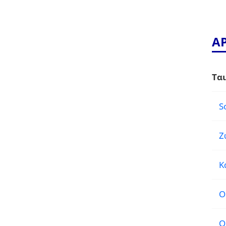
Α
Ται
S
Ζ
Κ
Ο
Ο