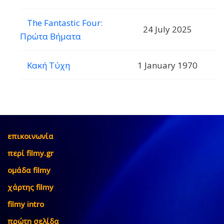
The Fantastic Four:
24 July 2025
Πρώτα Βήματα
Κακή Τύχη
1 January 1970
επικοινωνία
περί filmy.gr
ομάδα filmy
χάρτης filmy
filmy intro
πρώτη σελίδα