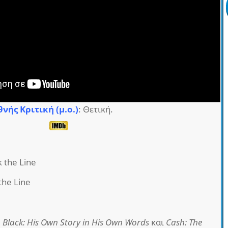
θνής Κριτική (μ.ο.)
: Θετική.
k the Line
the Line
 Black: His Own Story in His Own Words
και
Cash: The