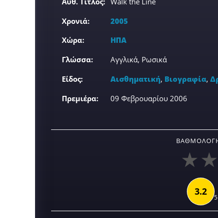
Αυθ. Τίτλος:
Walk the Line
Χρονιά:
2005
Χώρα:
ΗΠΑ
Γλώσσα:
Αγγλικά, Ρωσικά
Είδος:
Αισθηματική
,
Βιογραφία
,
Δ
Πρεμιέρα:
09 Φεβρουαρίου 2006
ΒΑΘΜΟΛΟΓΉ
3.2
5