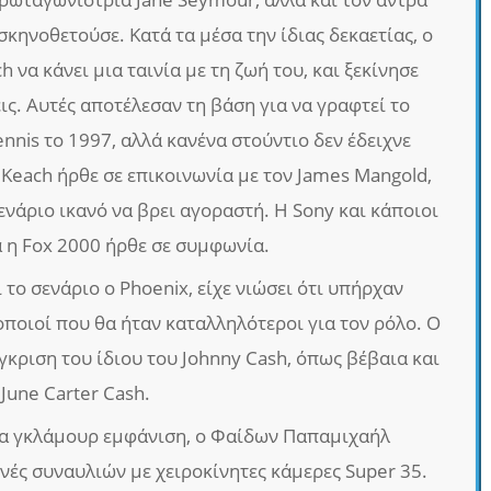
 σκηνοθετούσε. Κατά τα μέσα την ίδιας δεκαετίας, ο
 να κάνει μια ταινία με τη ζωή του, και ξεκίνησε
ις. Αυτές αποτέλεσαν τη βάση για να γραφτεί το
ennis το 1997, αλλά κανένα στούντιο δεν έδειχνε
 Keach ήρθε σε επικοινωνία με τον James Mangold,
ενάριο ικανό να βρει αγοραστή. Η Sony και κάποιοι
ά η Fox 2000 ήρθε σε συμφωνία.
το σενάριο ο Phoenix, είχε νιώσει ότι υπήρχαν
οποιοί που θα ήταν καταλληλότεροι για τον ρόλο. Ο
γκριση του ίδιου του Johnny Cash, όπως βέβαια και
June Carter Cash.
ια γκλάμουρ εμφάνιση, ο Φαίδων Παπαμιχαήλ
νές συναυλιών με χειροκίνητες κάμερες Super 35.