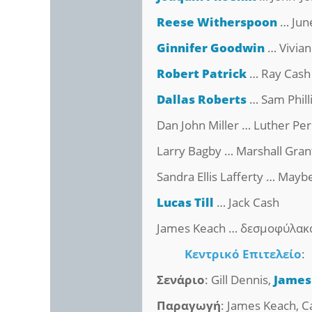
Reese Witherspoon
… Jun
Ginnifer Goodwin
… Vivian
Robert Patrick
… Ray Cash
Dallas Roberts
… Sam Phill
Dan John Miller … Luther Per
Larry Bagby … Marshall Gran
Sandra Ellis Lafferty … Maybe
Lucas Till
… Jack Cash
James Keach … δεσμοφύλακ
Κεντρικό Επιτελείο
:
Σενάριο
: Gill Dennis,
James
Παραγωγή
: James Keach, 