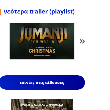
|
νεότερα trailer (playlist)
1
/
85
ταινίες στις αίθουσες