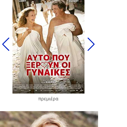
πρεμιέρα
François