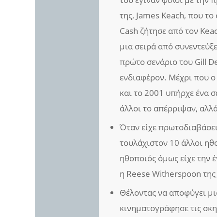
της, James Keach, που το
Cash ζήτησε από τον Keach
μια σειρά από συνεντεύξε
πρώτο σενάριο του Gill D
ενδιαφέρον. Μέχρι που ο
και το 2001 υπήρχε ένα σ
άλλοι το απέρριψαν, αλλ
Όταν είχε πρωτοδιαβάσει 
τουλάχιστον 10 άλλοι ηθ
ηθοποιός όμως είχε την έ
η Reese Witherspoon της 
Θέλοντας να αποφύγει μ
κινηματογράφησε τις σκη