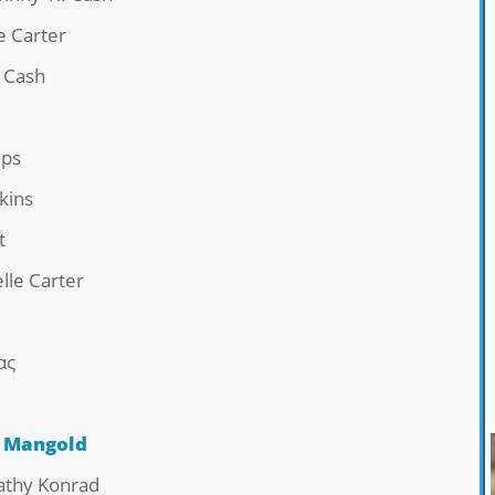
e Carter
 Cash
ips
kins
t
lle Carter
ας
 Mangold
Cathy Konrad