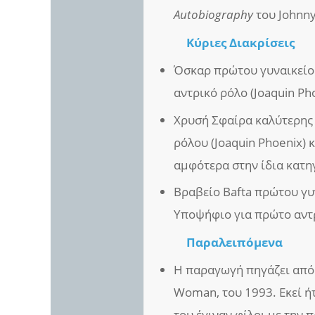
Autobiography
του Johnny
Κύριες Διακρίσεις
Όσκαρ πρώτου γυναικείο
αντρικό ρόλο (Joaquin Ph
Χρυσή Σφαίρα καλύτερης 
ρόλου (Joaquin Phoenix) 
αμφότερα στην ίδια κατη
Βραβείο Bafta πρώτου γυ
Υποψήφιο για πρώτο αντρ
Παραλειπόμενα
Η παραγωγή πηγάζει από έ
Woman, του 1993. Εκεί ήτ
του έγιναν φίλοι με την 