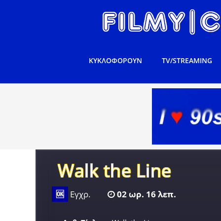
ΚΥΚΛΟΦΟΡΟΥΝ
TV/STREAMING
Walk the Line
🆗
Εγχρ.
02 ωρ. 16 λεπ.