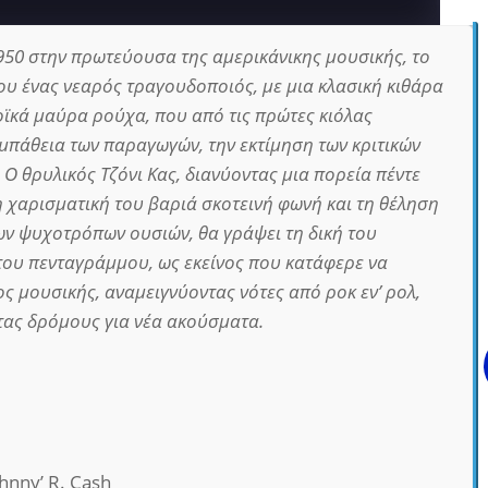
1950 στην πρωτεύουσα της αμερικάνικης μουσικής, το
του ένας νεαρός τραγουδοποιός, με μια κλασική κιθάρα
οϊκά μαύρα ρούχα, που από τις πρώτες κιόλας
υμπάθεια των παραγωγών, την εκτίμηση των κριτικών
. Ο θρυλικός Τζόνι Κας, διανύοντας μια πορεία πέντε
η χαρισματική του βαριά σκοτεινή φωνή και τη θέληση
των ψυχοτρόπων ουσιών, θα γράψει τη δική του
του πενταγράμμου, ως εκείνος που κατάφερε να
ς μουσικής, αναμειγνύοντας νότες από ροκ εν’ ρολ,
ντας δρόμους για νέα ακούσματα.
hnny’ R. Cash