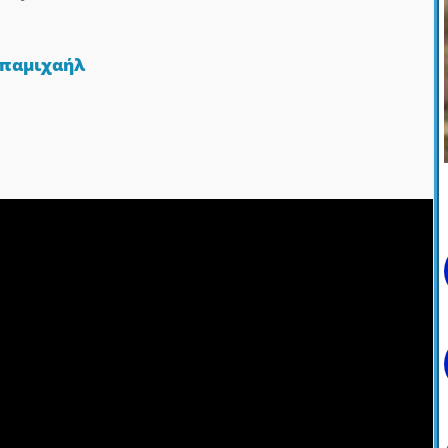
παμιχαήλ