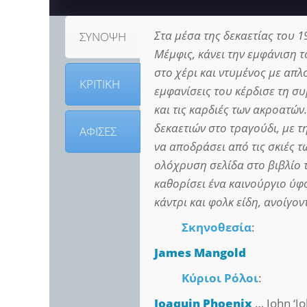
Στα μέσα της δεκαετίας του 
ΣΥΝΟΨΗ
Μέμφις, κάνει την εμφάνιση 
στο χέρι και ντυμένος με απλ
ΚΡΙΤΙΚΗ
εμφανίσεις του κέρδισε τη σ
και τις καρδιές των ακροατών
δεκαετιών στο τραγούδι, με τ
ΑΦΙΣΕΣ
να αποδράσει από τις σκιές 
ολόχρυση σελίδα στο βιβλίο 
καθορίσει ένα καινούργιο ύφο
κάντρι και φολκ είδη, ανοίγο
Σκηνοθεσία
:
James Mangold
Κύριοι Ρόλοι
:
Joaquin Phoenix
… John ‘Jo