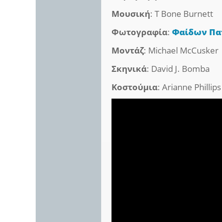
Μουσική
: T Bone Burnett
Φωτογραφία
:
Φαίδων Πα
Μοντάζ
: Michael McCusker
Σκηνικά
: David J. Bomba
Κοστούμια
: Arianne Phillips