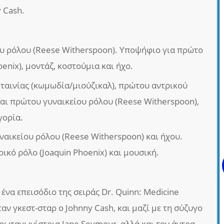
 Cash.
υ ρόλου (Reese Witherspoon). Υποψήφιο για πρώτο
oenix), μοντάζ, κοστούμια και ήχο.
ταινίας (κωμωδία/μιούζικαλ), πρώτου αντρικού
και πρώτου γυναικείου ρόλου (Reese Witherspoon),
γορία.
ναικείου ρόλου (Reese Witherspoon) και ήχου.
ικό ρόλο (Joaquin Phoenix) και μουσική.
να επεισόδιο της σειράς Dr. Quinn: Medicine
αν γκεστ-σταρ ο Johnny Cash, και μαζί με τη σύζυγο
πρωταγωνίστρια Jane Seymour, αλλά και τον άντρα