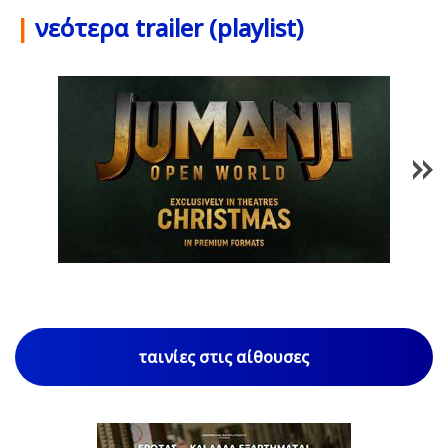
|
νεότερα trailer (playlist)
1
/
85
ταινίες στις αίθουσες