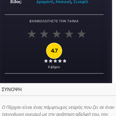
Είδος:
Δραμεντί
,
Νεανική
,
Σινεφίλ
ΒΑΘΜΟΛΟΓΉΣΤΕ ΤΗΝ ΤΑΙΝΊΑ
4.7
6 ψήφοι
ΣΥΝΟΨΗ
Ο Πέρχαν είναι ένας πάμφτωχος νεαρός που ζει σε έναν
τσιγγάνικο οικισμό με την ανάπηρη αδελφή του, τον