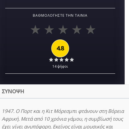
ΒΑΘΜΟΛΟΓΉΣΤΕ ΤΗΝ ΤΑΙΝΊΑ
4.8
14 ψήφοι
ΣΥΝΟΨΗ
1947. Ο Πορτ και η Κιτ Μόρεσμπι φτάνουν στη Βόρεια
Αφρική. Μετά από 10 χρόνια γάμου, η συμβίωσή τους
έχει γίνει ανυπόφορη. Εκείνος είναι μουσικός και