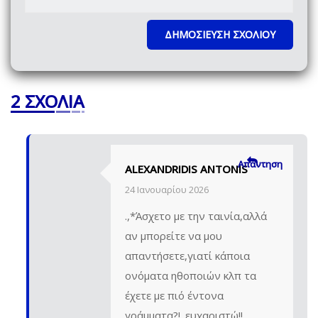
2 ΣΧΌΛΙΑ
Απάντηση
ALEXANDRIDIS ANTONIS
24 Ιανουαρίου 2026
.,*Άσχετο με την ταινία,αλλά
αν μπορείτε να μου
απαντήσετε,γιατί κάποια
ονόματα ηθοποιών κλπ τα
έχετε με πιό έντονα
γράμματα?!.,ευχαριστώ!!.,.