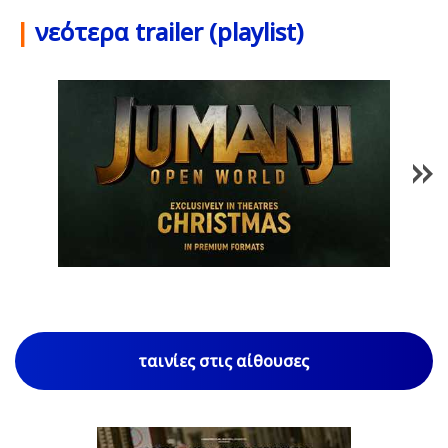
|
νεότερα trailer (playlist)
1
/
85
ταινίες στις αίθουσες