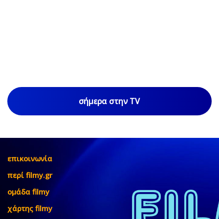
σήμερα στην TV
επικοινωνία
περί filmy.gr
ομάδα filmy
χάρτης filmy