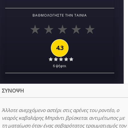
ΒΑΘΜΟΛΟΓΉΣΤΕ ΤΗΝ ΤΑΙΝΊΑ
4.3
6 ψήφοι
ΣΥΝΟΨΗ
Άλλοτε ανερχόμενο αστέρι στις αρένες του ροντέο, ο
νεαρός καβαλάρης Μπράντι βρίσκεται αντιμέτωπος με
τη ματαίωση όταν ένας σοβαρότατος τραυματισμός τον