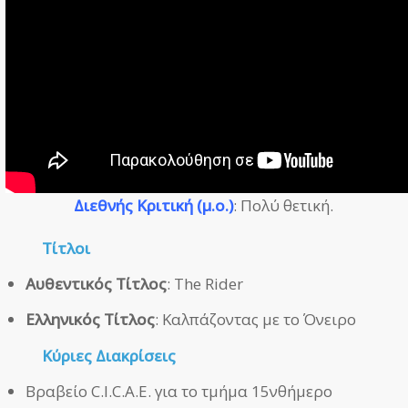
Διεθνής Κριτική (μ.ο.)
: Πολύ θετική.
Τίτλοι
Αυθεντικός Τίτλος
: The Rider
Ελληνικός Τίτλος
: Καλπάζοντας με το Όνειρο
Κύριες Διακρίσεις
Βραβείο C.I.C.A.E. για το τμήμα 15νθήμερο