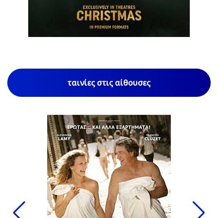
1
/
85
ταινίες στις αίθουσες