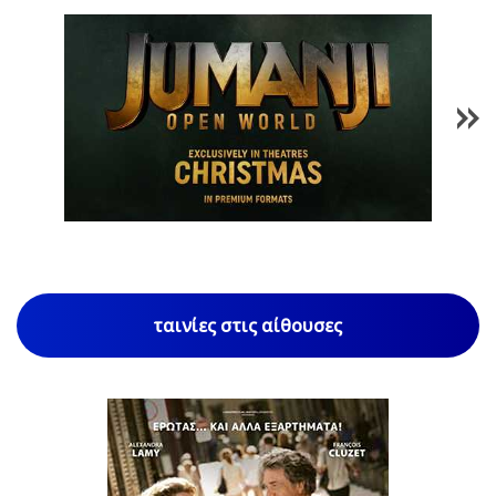
1
/
85
ταινίες στις αίθουσες