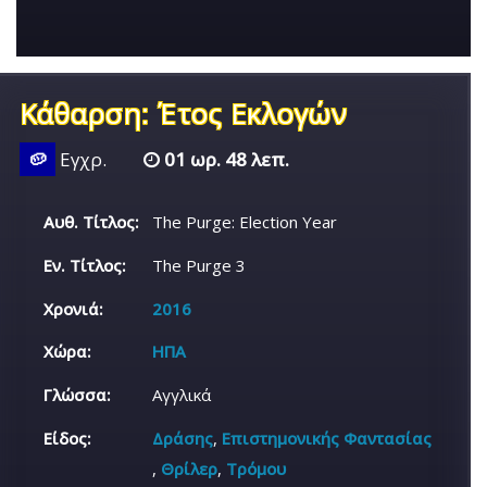
Κάθαρση: Έτος Εκλογών
🥔
Εγχρ.
01 ωρ. 48 λεπ.
Αυθ. Τίτλος:
The Purge: Election Year
Εν. Τίτλος:
The Purge 3
Χρονιά:
2016
Χώρα:
ΗΠΑ
Γλώσσα:
Αγγλικά
Είδος:
Δράσης
,
Επιστημονικής Φαντασίας
,
Θρίλερ
,
Τρόμου