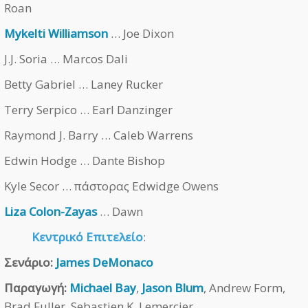
Roan
Mykelti Williamson
… Joe Dixon
J.J. Soria … Marcos Dali
Betty Gabriel … Laney Rucker
Terry Serpico … Earl Danzinger
Raymond J. Barry … Caleb Warrens
Edwin Hodge … Dante Bishop
Kyle Secor … πάστορας Edwidge Owens
Liza Colon-Zayas
… Dawn
Κεντρικό Επιτελείο
:
Σενάριο:
James DeMonaco
Παραγωγή:
Michael Bay
,
Jason Blum
, Andrew Form,
Brad Fuller, Sebastien K. Lemercier