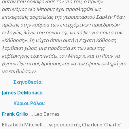
αυτόν που δολοφόνησε τον γιο του, ο πρώην
αστυνόμος Λίο Μπαρνς έχει προσληφθεί ως
επικεφαλής ασφαλείας της γερουσιαστού Σαρλέν Ρόαν,
πρώτης στην κούρσα των επερχόμενων προεδρικών
εκλογών, λόγω του όρκου της να πάψει για πάντα την
«Κάθαρση». Τη νύχτα όπου αυτή η έσχατη Κάθαρση
λαμβάνει χώρα, μια προδοσία εκ των έσω της
κυβέρνησης εξαναγκάζει τον Μπαρνς και τη Ρόαν να
βγουν έξω στους δρόμους και να παλέψουν σκληρά για
να επιβιώσουν.
Σκηνοθεσία
:
James DeMonaco
Κύριοι Ρόλοι
:
Frank Grillo
… Leo Barnes
Elizabeth Mitchell … γερουσιαστής Charlene ‘Charlie’