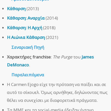
Κάθαρση
(2013)
Κάθαρση: Αναρχία
(2014)
Κάθαρση: Η Αρχή
(2018)
Η Αιώνια Κάθαρση
(2021)
Σεναριακή Πηγή
Χαρακτήρες franchise
:
The Purge
του
James
DeMonaco
.
Παραλειπόμενα
Η Carmen Ejogo είχε την πρόταση να παίξει και σε
αυτό το σίκουελ. Όμως αρνήθηκε, δηλώνοντας πως
θέλει να συνεχίσει με διαφορετικά πράγματα.
Τα ΜΜΕ και τα social-media έδειξαν έντονο