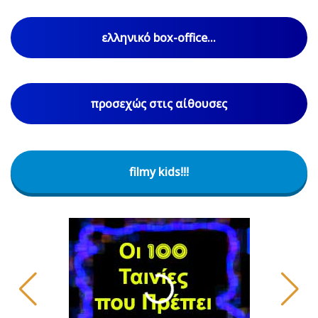
ελληνικό box-office...
προσεχώς στις αίθουσες
filmy kids!!!