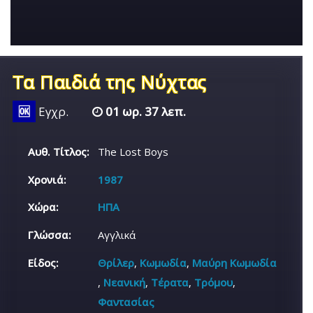
Τα Παιδιά της Νύχτας
🆗
Εγχρ.
01 ωρ. 37 λεπ.
Αυθ. Τίτλος:
The Lost Boys
Χρονιά:
1987
Χώρα:
ΗΠΑ
Γλώσσα:
Αγγλικά
Είδος:
Θρίλερ
,
Κωμωδία
,
Μαύρη Κωμωδία
,
Νεανική
,
Τέρατα
,
Τρόμου
,
Φαντασίας