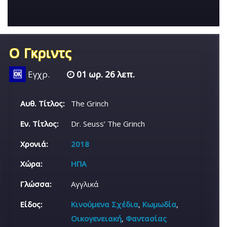
Ο Γκριντς
🆗
Εγχρ.
01 ωρ. 26 λεπ.
Αυθ. Τίτλος:
The Grinch
Εν. Τίτλος:
Dr. Seuss’ The Grinch
Χρονιά:
2018
Χώρα:
ΗΠΑ
Γλώσσα:
Αγγλικά
Είδος:
Κινούμενα Σχέδια
,
Κωμωδία
,
Οικογενειακή
,
Φαντασίας