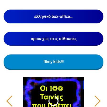
ελληνικό box-office...
προσεχώς στις αίθουσες
filmy kids!!!