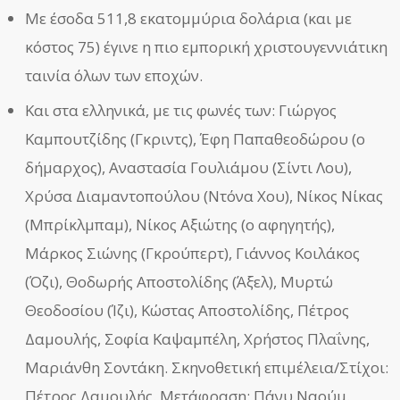
Με έσοδα 511,8 εκατομμύρια δολάρια (και με
κόστος 75) έγινε η πιο εμπορική χριστουγεννιάτικη
ταινία όλων των εποχών.
Και στα ελληνικά, με τις φωνές των: Γιώργος
Καμπουτζίδης (Γκριντς), Έφη Παπαθεοδώρου (ο
δήμαρχος), Αναστασία Γουλιάμου (Σίντι Λου),
Χρύσα Διαμαντοπούλου (Ντόνα Χου), Νίκος Νίκας
(Μπρίκλμπαμ), Νίκος Αξιώτης (ο αφηγητής),
Μάρκος Σιώνης (Γκρούπερτ), Γιάννος Κοιλάκος
(Όζι), Θοδωρής Αποστολίδης (Άξελ), Μυρτώ
Θεοδοσίου (Ίζι), Κώστας Αποστολίδης, Πέτρος
Δαμουλής, Σοφία Καψαμπέλη, Χρήστος Πλαΐνης,
Μαριάνθη Σοντάκη. Σκηνοθετική επιμέλεια/Στίχοι:
Πέτρος Δαμουλής. Μετάφραση: Πάνυ Ναούμ.