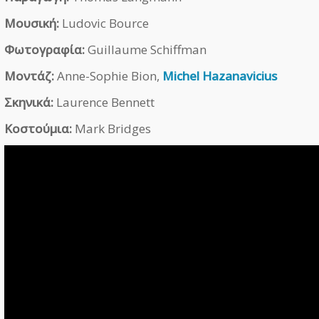
Μουσική:
Ludovic Bource
Φωτογραφία:
Guillaume Schiffman
Μοντάζ:
Anne-Sophie Bion,
Michel Hazanavicius
Σκηνικά:
Laurence Bennett
Κοστούμια:
Mark Bridges