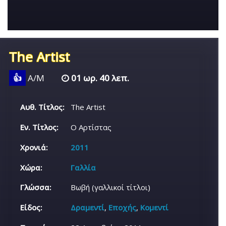
The Artist
👍
Α/Μ
01 ωρ. 40 λεπ.
Αυθ. Τίτλος:
The Artist
Εν. Τίτλος:
Ο Αρτίστας
Χρονιά:
2011
Χώρα:
Γαλλία
Γλώσσα:
Βωβή (γαλλικοί τίτλοι)
Είδος:
Δραμεντί
,
Εποχής
,
Κομεντί