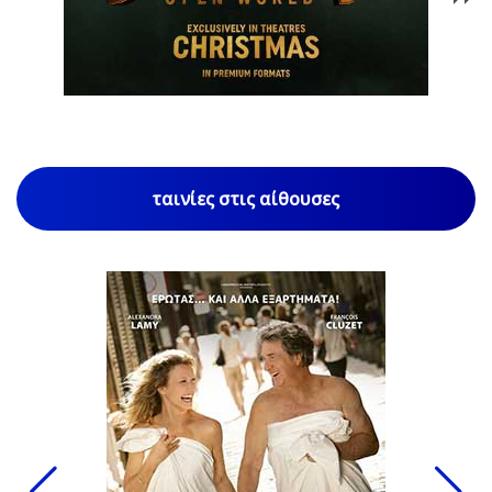
1
/
85
ταινίες στις αίθουσες