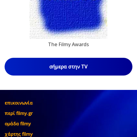
The Filmy Awards
σήμερα στην TV
επικοινωνία
περί filmy.gr
ομάδα filmy
χάρτης filmy