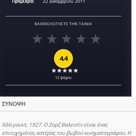
Πρεμιέρα:
22 Δεκεμβρίου 2011
ΒΑΘΜΟΛΟΓΉΣΤΕ ΤΗΝ ΤΑΙΝΊΑ
4.4
12 ψήφοι
ΣΥΝΟΨΗ
Χόλιγουντ, 1927. Ο Ζορζ Βαλεντίν είναι ένας
επιτυχημένος αστέρας του βωβού κινηματογράφου. Η