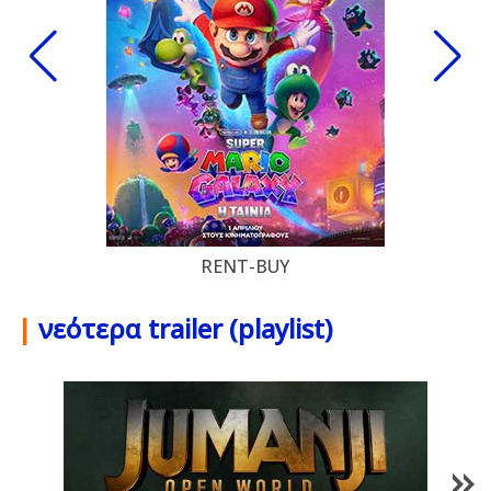
RENT-BUY
|
νεότερα trailer (playlist)