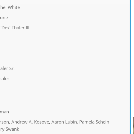
hel White
hone
‘Dex’ Thaler III
aler Sr.
haler
Urman
son, Andrew A. Kosove, Aaron Lubin, Pamela Schein
ary Swank