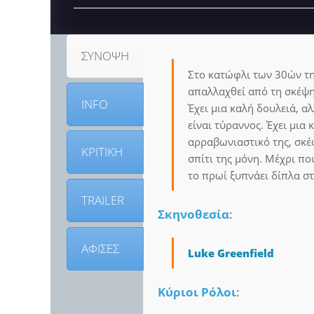
ΣΥΝΟΨΗ
Στο κατώφλι των 30ών της
απαλλαχθεί από τη σκέψη 
INFO
Έχει μια καλή δουλειά, α
είναι τύραννος. Έχει μια 
αρραβωνιαστικό της, σκέφ
ΚΡΙΤΙΚΗ
σπίτι της μόνη. Μέχρι πο
το πρωί ξυπνάει δίπλα σ
TRAILER
Σκηνοθεσία
:
ΑΦΙΣΕΣ
Luke Greenfield
Κύριοι Ρόλοι
: