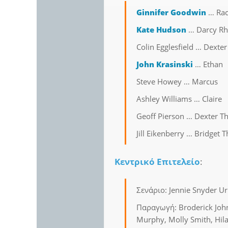
Ginnifer Goodwin
… Rac
Kate Hudson
… Darcy R
Colin Egglesfield … Dexter 
John Krasinski
… Ethan
Steve Howey … Marcus
Ashley Williams … Claire
Geoff Pierson … Dexter Th
Jill Eikenberry … Bridget T
Κεντρικό Επιτελείο
:
Σενάριο: Jennie Snyder 
Παραγωγή: Broderick John
Murphy, Molly Smith, Hil