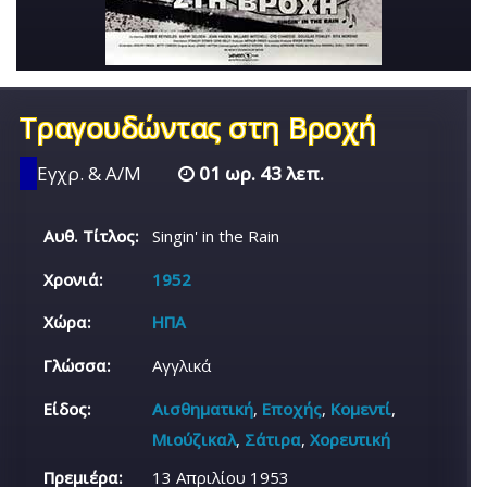
Τραγουδώντας στη Βροχή
Εγχρ. & Α/Μ
01 ωρ. 43 λεπ.
Αυθ. Τίτλος:
Singin' in the Rain
Χρονιά:
1952
Χώρα:
ΗΠΑ
Γλώσσα:
Αγγλικά
Είδος:
Αισθηματική
,
Εποχής
,
Κομεντί
,
Μιούζικαλ
,
Σάτιρα
,
Χορευτική
Πρεμιέρα:
13 Απριλίου 1953