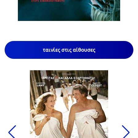
1
/
84
ταινίες στις αίθουσες