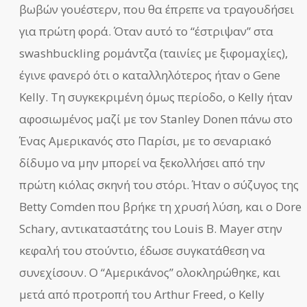
βωβών γουέστερν, που θα έπρεπε να τραγουδήσει
για πρώτη φορά. Όταν αυτό το “έστριψαν” στα
swashbuckling ρομάντζα (ταινίες με ξιφομαχίες),
έγινε φανερό ότι ο καταλληλότερος ήταν ο Gene
Kelly. Τη συγκεκριμένη όμως περίοδο, ο Kelly ήταν
αφοσιωμένος μαζί με τον Stanley Donen πάνω στο
Ένας Αμερικανός στο Παρίσι, με το σεναριακό
δίδυμο να μην μπορεί να ξεκολλήσει από την
πρώτη κιόλας σκηνή του στόρι. Ήταν ο σύζυγος της
Betty Comden που βρήκε τη χρυσή λύση, και ο Dore
Schary, αντικαταστάτης του Louis B. Mayer στην
κεφαλή του στούντιο, έδωσε συγκατάθεση να
συνεχίσουν. Ο “Αμερικάνος” ολοκληρώθηκε, και
μετά από προτροπή του Arthur Freed, ο Kelly