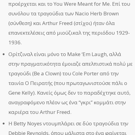
προέρχεται και το You Were Meant for Me. Επί του
συνόλου τα τραγούδια των Nacio Herb Brown
(σύνθεση) και Arthur Freed (στίχοι) ήταν όλα
επανεκτελέσεις από μιούζικαλ της περιόδου 1929-
1936.
Ορίτζιναλ είναι μόνο το Make ‘Em Laugh, αλλά
στην πραγματικότητα έμοιαζε απελπιστικά πολύ με
τραγούδι (Be a Clown) του Cole Porter από την
ταινία Ο Πειρατής (που πρωταγωνιστούσε πάλι ο
Gene Kelly). Κανείς όμως δεν το παραδέχτηκε αυτό,
αναγραφόμενο πλέον ως ένα “γκρι” κομμάτι στην
καριέρα του Arthur Freed.
Η Betty Noyes ντουμπλάρει σε δύο τραγούδια την
Debbie Reynolds, όπου μάλιστα στο ένα φαίνεται