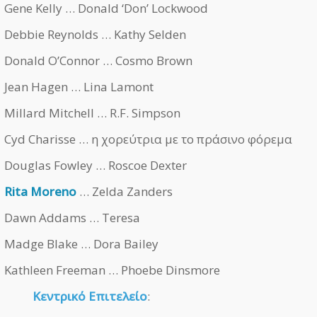
Gene Kelly … Donald ‘Don’ Lockwood
Debbie Reynolds … Kathy Selden
Donald O’Connor … Cosmo Brown
Jean Hagen … Lina Lamont
Millard Mitchell … R.F. Simpson
Cyd Charisse … η χορεύτρια με το πράσινο φόρεμα
Douglas Fowley … Roscoe Dexter
Rita Moreno
… Zelda Zanders
Dawn Addams … Teresa
Madge Blake … Dora Bailey
Kathleen Freeman … Phoebe Dinsmore
Κεντρικό Επιτελείο
: