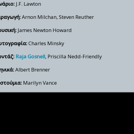
νάριο:
J.F. Lawton
ραγωγή:
Arnon Milchan, Steven Reuther
υσική:
James Newton Howard
τογραφία:
Charles Minsky
ντάζ:
Raja Gosnell
, Priscilla Nedd-Friendly
ηνικά:
Albert Brenner
στούμια:
Marilyn Vance