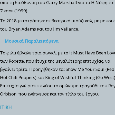
υπό τη διεύθυνση του Garry Marshall για το Η Νύφη το
‘Σκασε (1999).
Το 2018 μετατράπηκε σε θεατρικό μιούζικαλ, με μουσι
του Bryan Adams και του Jim Vallance.
Μουσικά Παραλειπόμενα
Το φιλμ έβγαλε τρία σινγκλ, με το It Must Have Been Lov
των Roxette, που έτυχε της μεγαλύτερης επιτυχίας, να
βγαίνει τρίτο. Προηγήθηκαν τα: Show Me Your Soul (Red
Hot Chili Peppers) και King of Wishful Thinking (Go West)
Επιτυχία γνώρισε εκ νέου το ομώνυμο τραγούδι του Ro
Orbison, που ενέπνευσε και τον τίτλο του έργου.
ΙΤΙΚΗ