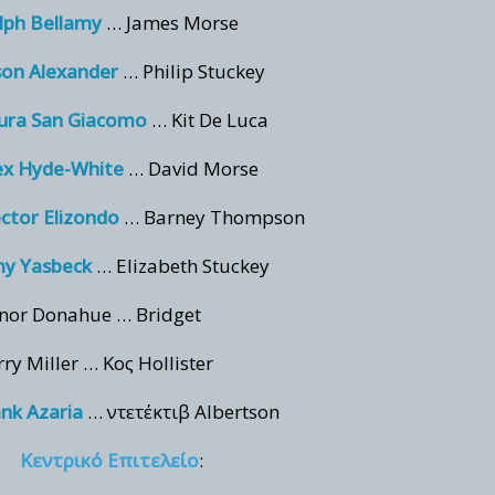
lph Bellamy
… James Morse
son Alexander
… Philip Stuckey
ura San Giacomo
… Kit De Luca
ex Hyde-White
… David Morse
ctor Elizondo
… Barney Thompson
y Yasbeck
… Elizabeth Stuckey
inor Donahue … Bridget
rry Miller … Κος Hollister
nk Azaria
… ντετέκτιβ Albertson
Κεντρικό Επιτελείο
: