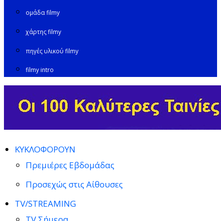
ομάδα filmy
χάρτης filmy
πηγές υλικού filmy
filmy intro
ΚΥΚΛΟΦΟΡΟΥΝ
Πρεμιέρες Εβδομάδας
Προσεχώς στις Αίθουσες
TV/STREAMING
TV Σήμερα