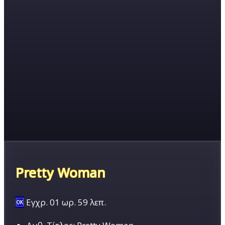
Pretty Woman
🆗
Εγχρ.
01 ωρ. 59 λεπ.