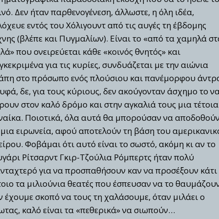
ινό. Δεν ήταν παρθενογένεση, άλλωστε, η όλη ιδέα,
λόχευε εντός του Χόλιγουντ από τις αυγές τη έβδομης
χνης (βλέπε και Πυγμαλίων). Είναι το «από τα χαμηλά στ
λά» που ονειρεύεται κάθε «κοινός θνητός» και
γκεκριμένα για τις κυρίες, συνδυάζεται με την αιώνια
άπη στο πρόσωπο ενός πλούσιου και πανέμορφου άντρ
υφά, δε, για τους κύριους, δεν ακούγονταν άσχημο το ν
ρουν στον καλό δρόμο και στην αγκαλιά τους μια τέτοια
ναίκα. Ποιοτικά, όλα αυτά θα μπορούσαν να αποδοθού
 μια ειρωνεία, αφού αποτελούν τη βάση του αμερικανικ
είρου. Φοβάμαι ότι αυτό είναι το σωστό, ακόμη κι αν το
υγάρι Ρίτσαρντ Γκιρ-Τζούλια Ρόμπερτς ήταν πολύ
νταχτερό για να προσπαθήσουν καν να προσέξουν κάτι
τοιο τα μιλιούνια θεατές που έσπευσαν να το θαυμάζουν
ν έχουμε σκοπό να τους τη χαλάσουμε, όταν μιλάει ο
ωτας, καλό είναι τα «πεθερικά» να σιωπούν…