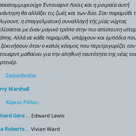
σεκατομμυριούχο Έντουαρντ Λούις και η μοιραία αυτή
νάντηση θα αλλάξει τις ζωές και των δύο. Σαν παραμύθι 
λιγουντ, η επαγγελματική συναλλαγή τής μίας νύχτας
ελίσσεται με έναν μαγικό τρόπο στην πιο απίστευτη ιστο
άπης. Αλλά σε κάθε παραμύθι, υπάρχουν και εμπόδια πο
 ξεκινήσουν όταν ο καλός κόσμος που περιτριγυρίζει τον
τουαρντ μαθαίνει για την αληθινή ταυτότητα της νέας το
ρτενέρ.
Σκηνοθεσία
:
rry Marshall
Κύριοι Ρόλοι
:
chard Gere
… Edward Lewis
lia Roberts
… Vivian Ward