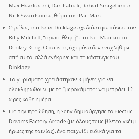
Max Headroom), Dan Patrick, Robert Smigel και ο
Nick Swardson ως θύμα του Pac-Man.
Ο ρόλος του Peter Dinklage σχεδιάστηκε πάνω στον
Billy Mitchell, “πρωταθλητή” στο Pac-Man και το
Donkey Kong. Ο παίκτης όχι μόνο δεν ενοχλήθηκε
από αυτό, αλλά ενέκρινε και το κάστινγκ του
Dinklage.
Τα γυρίσματα χρειάστηκαν 3 μήνες για να
ολοκληρωθούν, με το “μεροκάματο” να μετράει 12
ώρες κάθε ημέρα.
Για την προώθηση, η Sony δημιούργησε το Electric
Dreams Factory Arcade (με όλους τους βίντεο-γκέιμ
ήρωες της ταινίας), ένα παιχνίδι ειδικά για τα