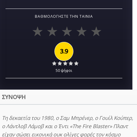
ΒΑΘΜΟΛΟΓΉΣΤΕ ΤΗΝ ΤΑΙΝΊΑ
3.9
50 ψήφοι
ΣΥΝΟΨΗ
Τη δεκαετία του 1980, ο Σαμ Μπρένερ, ο Γουίλ Κούπερ,
ο Λάντλοβ Λάμοβ και ο Έντι «The Fire Blaster» Πλαντ
είχαν σώσει εικονικά ουκ ολίγες φορές τον κόσμο