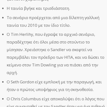
Η ταινία βγήκε και τρισδιάστατη.
Το σενάριο προέρχεται από μια δίλεπτη γαλλική
ταινία του 2010 με τον ίδιο τίτλο.
Ο Tim Herlihy, που έγραψε το αρχικό σενάριο,
παραδέχτηκε ότι όλοι μέσα στο στούντιο το
μίσησαν. Χρειάστηκε ο Sandler να σκεφτεί να
παρεμβάλει τον πρόεδρο των ΗΠΑ, και να δώσει το
κείμενο στον Tim Dowling για να πιάσει από την
αρχή.
Ο Seth Gordon είχε εμπλοκή με την παραγωγή, και
ήταν ο πρώτος υποψήφιος για τη σκηνοθεσία.
Ο Chris Columbus είχε αποκαλύψει ότι ο λόγος που
είχε συναντηθεί με τον Sandler ήταν για ένα πιθανό