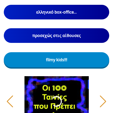
ελληνικό box-office...
προσεχώς στις αίθουσες
filmy kids!!!