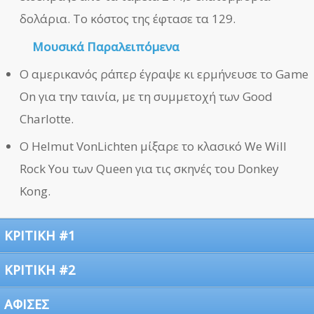
δολάρια. Το κόστος της έφτασε τα 129.
Μουσικά Παραλειπόμενα
Ο αμερικανός ράπερ έγραψε κι ερμήνευσε το Game
On για την ταινία, με τη συμμετοχή των Good
Charlotte.
Ο Helmut VonLichten μίξαρε το κλασικό We Will
Rock You των Queen για τις σκηνές του Donkey
Kong.
ΚΡΙΤΙΚΗ #1
ΚΡΙΤΙΚΗ #2
ΑΦΙΣΕΣ