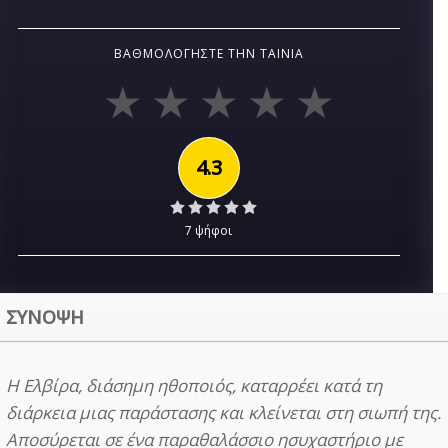
ΒΑΘΜΟΛΟΓΉΣΤΕ ΤΗΝ ΤΑΙΝΊΑ
4.3
7 ψήφοι
ΣΥΝΟΨΗ
Η Ελβίρα, διάσημη ηθοποιός, καταρρέει κατά τη
διάρκεια μιας παράστασης και κλείνεται στη σιωπή της.
Αποσύρεται σε ένα παραθαλάσσιο ησυχαστήριο με