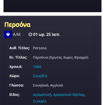
Περσόνα
💎
Α/Μ
01 ωρ. 25 λεπ.
Αυθ. Τίτλος:
Persona
Εν. Τίτλος:
Περσόνα (Έρωτες Χωρίς Φραγμό)
Χρονιά:
1966
Χώρα:
Σουηδία
Γλώσσα:
Σουηδικά, Αγγλικά
Είδος:
Δραματική
,
Δραματικό Θρίλερ
,
Σινεφίλ