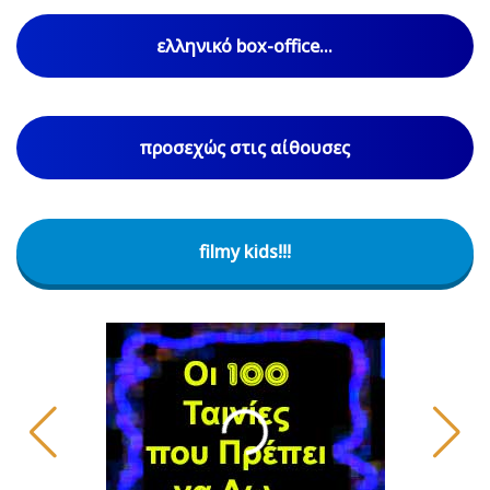
ελληνικό box-office...
προσεχώς στις αίθουσες
filmy kids!!!