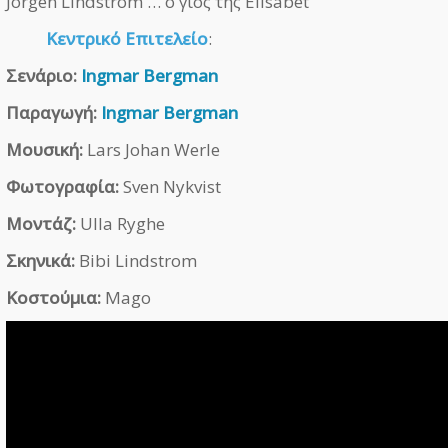
Jorgen Lindstrom … ο γιος της Elisabet
Κεντρικό Επιτελείο
:
Σενάριο:
Ingmar Bergman
Παραγωγή:
Ingmar Bergman
Μουσική:
Lars Johan Werle
Φωτογραφία:
Sven Nykvist
Μοντάζ:
Ulla Ryghe
Σκηνικά:
Bibi Lindstrom
Κοστούμια:
Mago