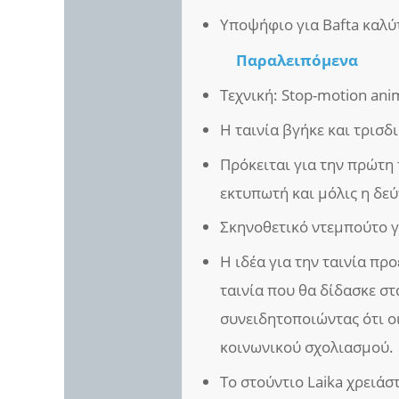
Υποψήφιο για Bafta καλύ
Παραλειπόμενα
Τεχνική: Stop-motion ani
Η ταινία βγήκε και τρισδ
Πρόκειται για την πρώτη
εκτυπωτή και μόλις η δε
Σκηνοθετικό ντεμπούτο γι
Η ιδέα για την ταινία πρ
ταινία που θα δίδασκε στ
συνειδητοποιώντας ότι οι
κοινωνικού σχολιασμού.
Το στούντιο Laika χρειάσ