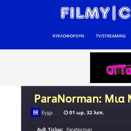
ΚΥΚΛΟΦΟΡΟΥΝ
TV/STREAMING
ParaNorman: Μια 
🆗
Εγχρ.
01 ωρ. 32 λεπ.
Αυθ. Τίτλος:
ParaNorman