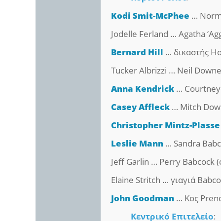
Kodi Smit-McPhee
… Norm
Jodelle Ferland … Agatha ‘Ag
Bernard Hill
… δικαστής Ho
Tucker Albrizzi … Neil Down
Anna Kendrick
… Courtney
Casey Affleck
… Mitch Dow
Christopher Mintz-Plasse
Leslie Mann
… Sandra Babc
Jeff Garlin … Perry Babcock 
Elaine Stritch … γιαγιά Babc
John Goodman
… Κος Pren
Κεντρικό Επιτελείο
: