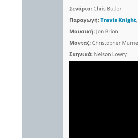
Σενάριο:
Chris Butler
Παραγωγή:
Travis Knight
Μουσική:
Jon Brion
Μοντάζ:
Christopher Murri
Σκηνικά:
Nelson Lowry