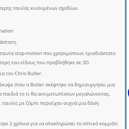
τερης ταινίας κινουμένων σχεδίων.
mation
ιάστατη.
 ταινία stop-motion που χρησιμοποιεί τρισδιάστατο
ύτερη του είδους που προβλήθηκε σε 3D.
α τον Chris Butler.
οέκυψε όταν ο Butler σκέφτηκε να δημιουργήσει μια
α παιδιά το τι θα αντιμετωπίσουν μεγαλώνοντας,
 ταινίες με ζόμπι περιείχαν συχνά μια δόση
τηκε 2 χρόνια για να ολοκληρώσει το οπτικό κομμάτι