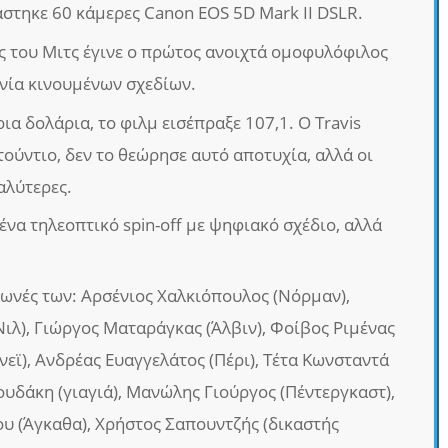
άστηκε 60 κάμερες Canon EOS 5D Mark II DSLR.
 του Μιτς έγινε ο πρώτος ανοιχτά ομοφυλόφιλος
νία κινουμένων σχεδίων.
α δολάρια, το φιλμ εισέπραξε 107,1. Ο Travis
στούντιο, δεν το θεώρησε αυτό αποτυχία, αλλά οι
αλύτερες.
 ένα τηλεοπτικό spin-off με ψηφιακό σχέδιο, αλλά
 φωνές των: Αρσένιος Χαλκιόπουλος (Νόρμαν),
ιλ), Γιώργος Ματαράγκας (Άλβιν), Φοίβος Ριμένας
τνεϊ), Ανδρέας Ευαγγελάτος (Πέρι), Τέτα Κωνσταντά
ουδάκη (γιαγιά), Μανώλης Γιούργος (Πέντεργκαστ),
 (Άγκαθα), Χρήστος Σαπουντζής (δικαστής