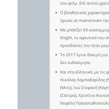
του φιλμ. Επί αυτού χρει
Ο βοηθητικός χαρακτήρας
ήρωας σε mainstream ται
Με μπάτζετ 60 εκατομμύρι
Knight, το αφεντικό του 
προσδοκίες του ήταν μεγ
Το 2017 έγινε δοκιμή για
δεν ευδοκίμησε.
Και στα ελληνικά, με τις
Νικόλας Λαμπαδαρίδης (Ν
(Μιτς), Ινώ Στεφανή (Κόρ
(Σάντρα), Χριστίνα Κουτσ
Νεφέλη Παπασταθοπούλου