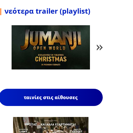
|
νεότερα trailer (playlist)
1
/
85
ταινίες στις αίθουσες