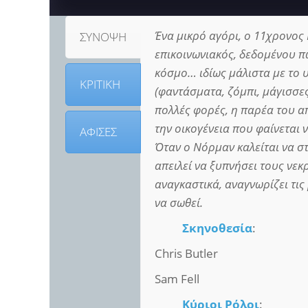
Ένα μικρό αγόρι, ο 11χρονος 
ΣΥΝΟΨΗ
επικοινωνιακός, δεδομένου πω
κόσμο… ιδίως μάλιστα με το 
ΚΡΙΤΙΚΗ
(φαντάσματα, ζόμπι, μάγισσες
πολλές φορές, η παρέα του α
την οικογένεια που φαίνεται 
ΑΦΙΣΕΣ
Όταν ο Νόρμαν καλείται να σ
απειλεί να ξυπνήσει τους νεκ
αναγκαστικά, αναγνωρίζει τις
να σωθεί.
Σκηνοθεσία
:
Chris Butler
Sam Fell
Κύριοι Ρόλοι
: