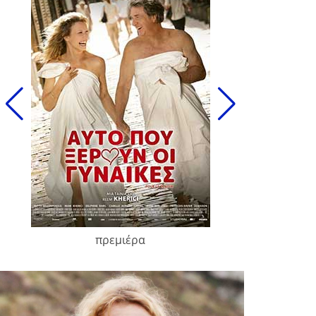
πρεμιέρα
François