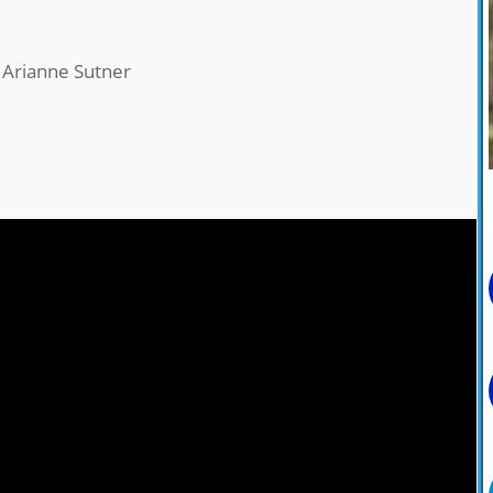
, Arianne Sutner
e