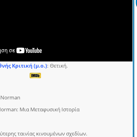
θνής Κριτική (μ.ο.)
: Θετική.
raNorman
Norman: Μια Μεταφυσική Ιστορία
τερης ταινίας κινουμένων σχεδίων.