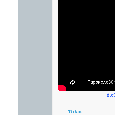
Διε
Τίτλοι