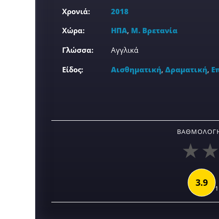
Χρονιά:
2018
Χώρα:
ΗΠΑ
,
Μ. Βρετανία
Γλώσσα:
Αγγλικά
Είδος:
Αισθηματική
,
Δραματική
,
Ε
ΒΑΘΜΟΛΟΓΉ
3.9
1