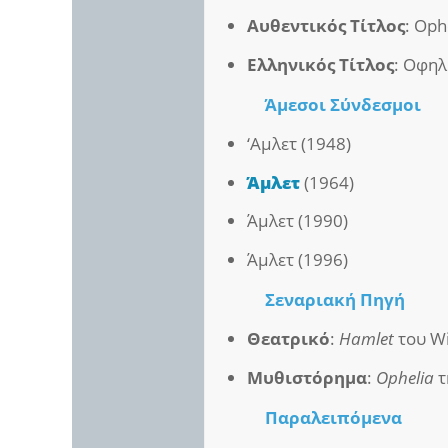
Αυθεντικός Τίτλος
: Oph
Ελληνικός Τίτλος
: Οφηλ
Άμεσοι
Σύνδεσμοι
‘Αμλετ (1948)
Άμλετ
(1964)
Άμλετ (1990)
Άμλετ (1996)
Σεναριακή Πηγή
Θεατρικό
:
Hamlet
του Wi
Μυθιστόρημα
:
Ophelia
τ
Παραλειπόμενα