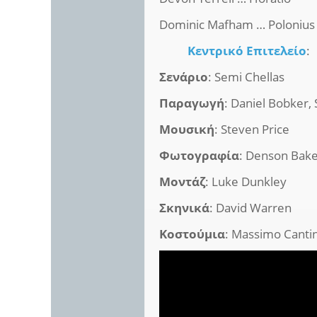
Dominic Mafham … Polonius
Κεντρικό Επιτελείο
:
Σενάριο
: Semi Chellas
Παραγωγή
: Daniel Bobker,
Μουσική
: Steven Price
Φωτογραφία
: Denson Bak
Μοντάζ
: Luke Dunkley
Σκηνικά
: David Warren
Κοστούμια
: Massimo Cantin