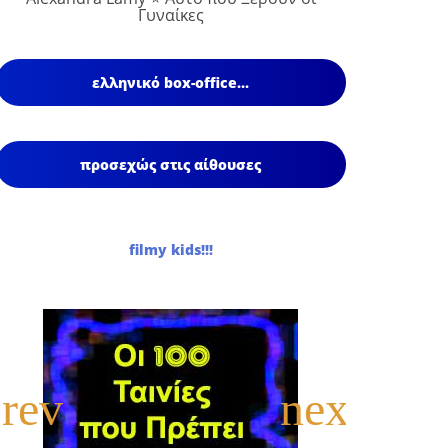
Γυναίκες
ελληνικό box-office...
προσεχώς στις αίθουσες
filmy kids!!!