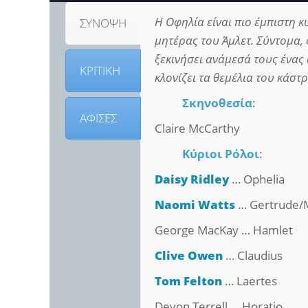
Η Οφηλία είναι πιο έμπιστη κ
ΣΥΝΟΨΗ
μητέρας του Άμλετ. Σύντομα, 
ξεκινήσει ανάμεσά τους ένας
ΚΡΙΤΙΚΗ
κλονίζει τα θεμέλια του κάστ
Σκηνοθεσία
:
ΑΦΙΣΕΣ
Claire McCarthy
Κύριοι Ρόλοι
:
Daisy Ridley
… Ophelia
Naomi Watts
… Gertrude/M
George MacKay … Hamlet
Clive Owen
… Claudius
Tom Felton
… Laertes
Devon Terrell … Horatio