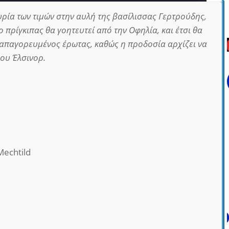
υρία των τιμών στην αυλή της βασίλισσας Γερτρούδης,
ο πρίγκιπας θα γοητευτεί από την Οφηλία, και έτσι θα
 απαγορευμένος έρωτας, καθώς η προδοσία αρχίζει να
ρου Έλσινορ.
echtild