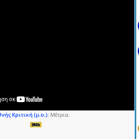
θνής Κριτική (μ.ο.)
: Μέτρια.