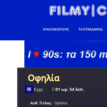
ΚΥΚΛΟΦΟΡΟΥΝ
TV/STREAMING
Οφηλία
🆗
Εγχρ.
01 ωρ. 54 λεπ.
Αυθ. Τίτλος:
Ophelia