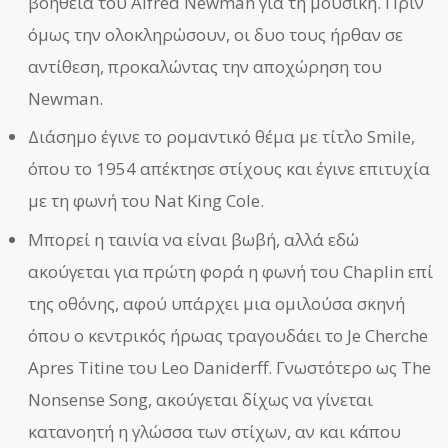
βοήθεια του Alfred Newman για τη μουσική. Πριν
όμως την ολοκληρώσουν, οι δυο τους ήρθαν σε
αντίθεση, προκαλώντας την αποχώρηση του
Newman.
Διάσημο έγινε το ρομαντικό θέμα με τίτλο Smile,
όπου το 1954 απέκτησε στίχους και έγινε επιτυχία
με τη φωνή του Nat King Cole.
Μπορεί η ταινία να είναι βωβή, αλλά εδώ
ακούγεται για πρώτη φορά η φωνή του Chaplin επί
της οθόνης, αφού υπάρχει μια ομιλούσα σκηνή
όπου ο κεντρικός ήρωας τραγουδάει το Je Cherche
Apres Titine του Leo Daniderff. Γνωστότερο ως The
Nonsense Song, ακούγεται δίχως να γίνεται
κατανοητή η γλώσσα των στίχων, αν και κάπου