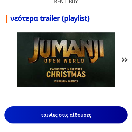
RENT-BUY
|
νεότερα trailer (playlist)
1
/
86
ταινίες στις αίθουσες