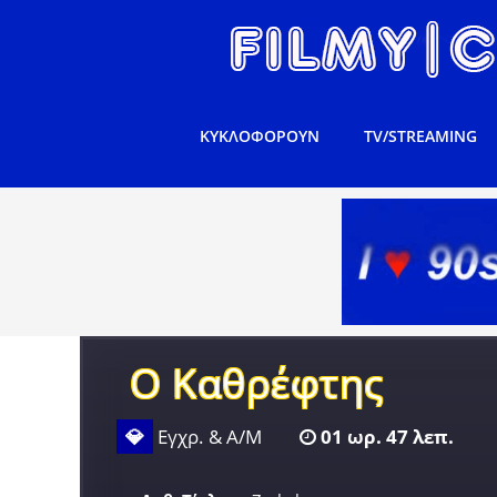
ΚΥΚΛΟΦΟΡΟΥΝ
TV/STREAMING
Ο Καθρέφτης
💎
Εγχρ. & Α/Μ
01 ωρ. 47 λεπ.