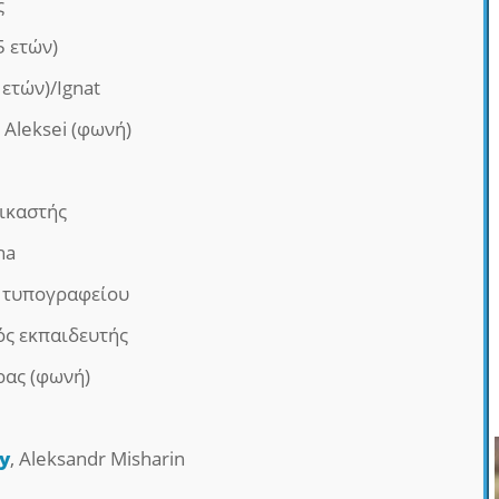
ς
5 ετών)
 ετών)/Ignat
 Aleksei (φωνή)
δικαστής
ha
ς τυπογραφείου
ός εκπαιδευτής
ρας (φωνή)
y
, Aleksandr Misharin