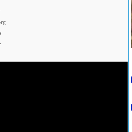
v
erg
a
y