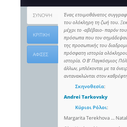
Ένας ετοιμοθάνατος συγγραφ
ΣΥΝΟΨΗ
του ολόκληρη τη ζωή του. Ξεκ
μέχρι το -αβέβαιο- παρόν του,
ΚΡΙΤΙΚΗ
πρόσωπα που τον σημάδεψαν: 
της προσωπικής του διαδρομή
πρόσφατη ιστορία ολόκληρου
ΑΦΙΣΕΣ
ιστορία. Ο Β’ Παγκόσμιος Πόλ
άλλων, μπλέκονται με τα όνει
αντανακλώνται στον καθρέφτη
Σκηνοθεσία
:
Andrei Tarkovsky
Κύριοι Ρόλοι
:
Margarita Terekhova … Nata