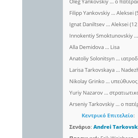
Oleg Yankovskiy … ο πατέρα
Filipp Yankovskiy … Aleksei (
Ignat Daniltsev … Aleksei (12
Innokentiy Smoktunovskiy …
Alla Demidova … Lisa
Anatoliy Solonitsyn … ιατρο
Larisa Tarkovskaya … Nadez
Nikolay Grinko … υπεύθυνο
Yuriy Nazarov … στρατιωτικ
Arseniy Tarkovskiy … ο πατέ
Κεντρικό Επιτελείο
:
Σενάριο
:
Andrei Tarkovsk