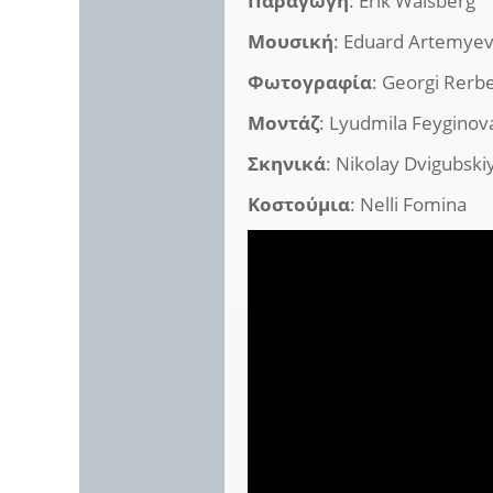
Παραγωγή
: Erik Waisberg
Μουσική
: Eduard Artemye
Φωτογραφία
: Georgi Rerb
Μοντάζ
: Lyudmila Feyginov
Σκηνικά
: Nikolay Dvigubski
Κοστούμια
: Nelli Fomina