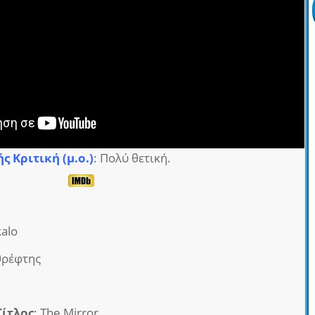
ς Κριτική (μ.ο.)
: Πολύ θετική.
kalo
θρέφτης
Τίτλος
: The Mirror