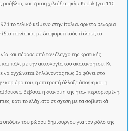
 ρούβλια, και 7μιση χιλιάδες φιλμ Kodak (για 110
1974 το τελικό κείμενο στην Ιταλία, αρκετά σενάρια
 ίδια ταινία και με διαφορετικούς τίτλους το
νία και πέρασε από τον έλεγχο της κρατικής
, και πάλι με την αιτιολογία του ακατανόητου. Κι
ξε να αγχώνεται δηλώνοντας πως θα φύγει στο
ην καριέρα του, η επιτροπή άλλαξε άποψη και η
αίθουσες. Βέβαια, η διανομή της ήταν περιορισμένη,
ιες, κάτι το ελάχιστο σε σχέση με τα σοβιετικά
τα υπόψιν του ρώσου δημιουργού για τον ρόλο της