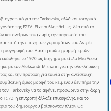
βιογραφικό για τον Tarkovsky, αλλά και ιστορικό
γονότα της ΕΣΣΔ. Είχε συλληφθεί ως ιδέα από το
ν και ονείρων του (χωρίς την παρουσία του
 και κατά την εποχή των γυρισμάτων του Αντρέι
ι η συγγραφή του. Αυτή η πρώτη μορφή -τριών
υ εκδόθηκε το 1970 ως διήγημα με τίτλο Μια Λευκή
κε με τον Aleksandr Misharin για την ολοκλήρωση
τας και την πρόταση για ταινία στην αντίστοιχη
ισυμβατική όμως μορφή του κειμένου δεν πήρε την
με τον Tarkovsky να το αφήνει προσωρινά στην άκρη
Το 1973, η επιτροπή άλλαξε επικεφαλής, και το
χέρια του δημιουργού βρίσκονταν πλέον ως