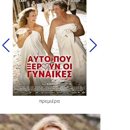
πρεμιέρα
François