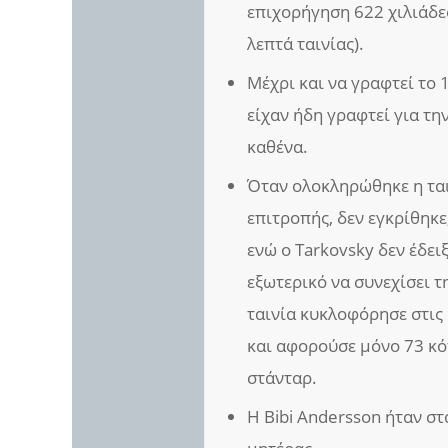
επιχορήγηση 622 χιλιάδες
λεπτά ταινίας).
Μέχρι και να γραφτεί το 
είχαν ήδη γραφτεί για την
καθένα.
Όταν ολοκληρώθηκε η ται
επιτροπής, δεν εγκρίθηκε
ενώ ο Tarkovsky δεν έδει
εξωτερικό να συνεχίσει τ
ταινία κυκλοφόρησε στις 
και αφορούσε μόνο 73 κόπ
στάνταρ.
Η Bibi Andersson ήταν σ