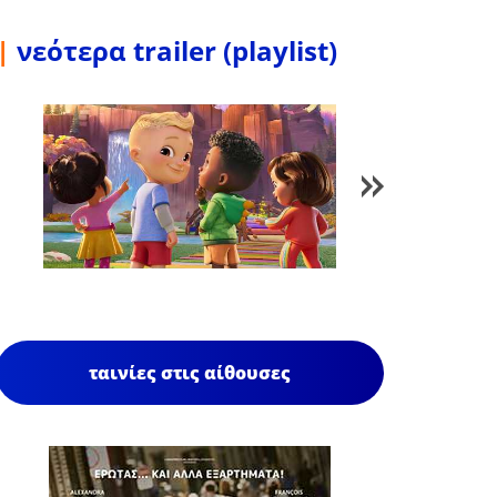
|
νεότερα trailer (playlist)
1
/
85
ταινίες στις αίθουσες