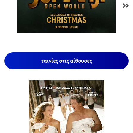
1
/
85
ταινίες στις αίθουσες