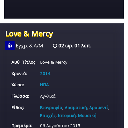
Love & Mercy
👍
Εγχρ. & Α/Μ
02 ωρ. 01 λεπ.
Αυθ. Τίτλος:
Love & Mercy
Χρονιά:
2014
Χώρα:
ΗΠΑ
Γλώσσα:
Αγγλικά
Είδος:
Βιογραφία
,
Δραματική
,
Δραμεντί
,
Εποχής
,
Ιστορική
,
Μουσική
Πρεμιέρα:
06 Αυγούστου 2015