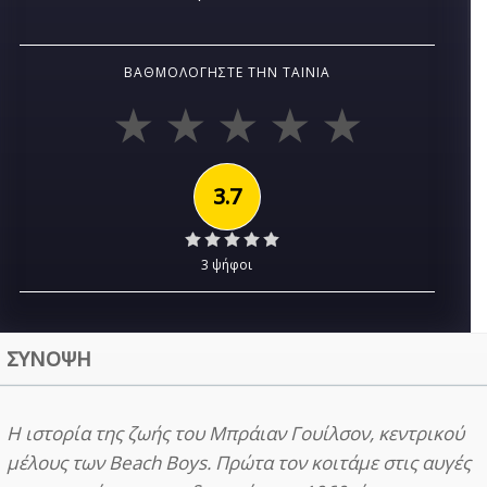
ΒΑΘΜΟΛΟΓΉΣΤΕ ΤΗΝ ΤΑΙΝΊΑ
3.7
3 ψήφοι
ΣΥΝΟΨΗ
Η ιστορία της ζωής του Μπράιαν Γουίλσον, κεντρικού
μέλους των Beach Boys. Πρώτα τον κοιτάμε στις αυγές