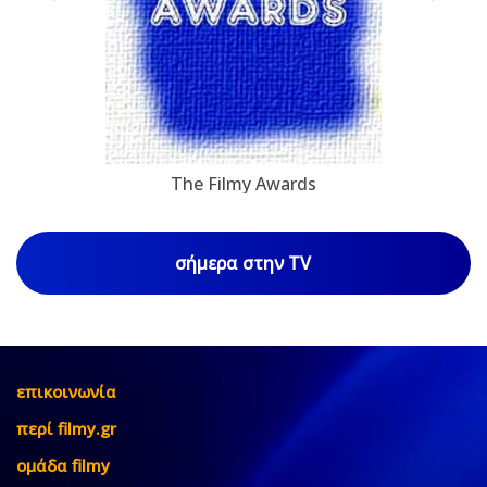
The Filmy Awards
σήμερα στην TV
επικοινωνία
περί filmy.gr
ομάδα filmy