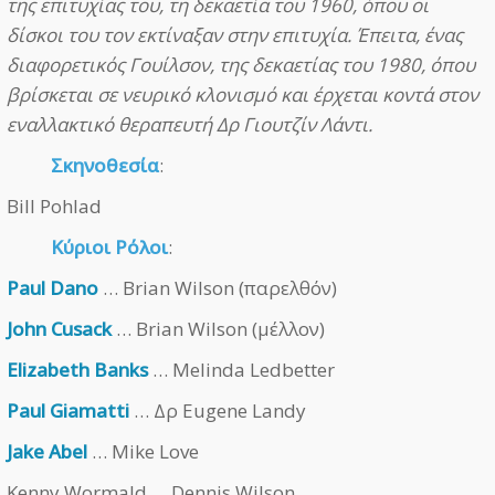
της επιτυχίας του, τη δεκαετία του 1960, όπου οι
δίσκοι του τον εκτίναξαν στην επιτυχία. Έπειτα, ένας
διαφορετικός Γουίλσον, της δεκαετίας του 1980, όπου
βρίσκεται σε νευρικό κλονισμό και έρχεται κοντά στον
εναλλακτικό θεραπευτή Δρ Γιουτζίν Λάντι.
Σκηνοθεσία
:
Bill Pohlad
Κύριοι Ρόλοι
:
Paul Dano
… Brian Wilson (παρελθόν)
John Cusack
… Brian Wilson (μέλλον)
Elizabeth Banks
… Melinda Ledbetter
Paul Giamatti
… Δρ Eugene Landy
Jake Abel
… Mike Love
Kenny Wormald … Dennis Wilson