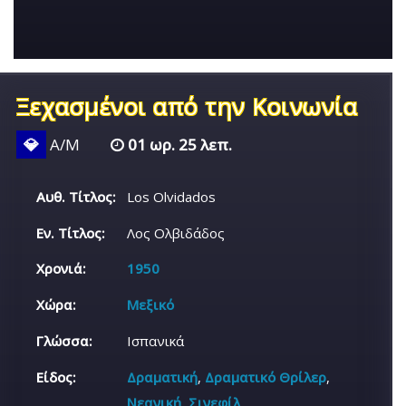
Ξεχασμένοι από την Κοινωνία
💎
Α/Μ
01 ωρ. 25 λεπ.
Αυθ. Τίτλος:
Los Olvidados
Εν. Τίτλος:
Λος Ολβιδάδος
Χρονιά:
1950
Χώρα:
Μεξικό
Γλώσσα:
Ισπανικά
Είδος:
Δραματική
,
Δραματικό Θρίλερ
,
Νεανική
,
Σινεφίλ