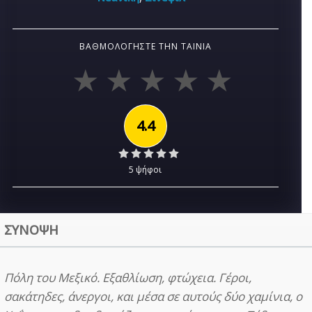
ΒΑΘΜΟΛΟΓΉΣΤΕ ΤΗΝ ΤΑΙΝΊΑ
4.4
5 ψήφοι
ΣΥΝΟΨΗ
Πόλη του Μεξικό. Εξαθλίωση, φτώχεια. Γέροι,
σακάτηδες, άνεργοι, και μέσα σε αυτούς δύο χαμίνια, ο