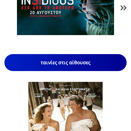
1
/
84
ταινίες στις αίθουσες