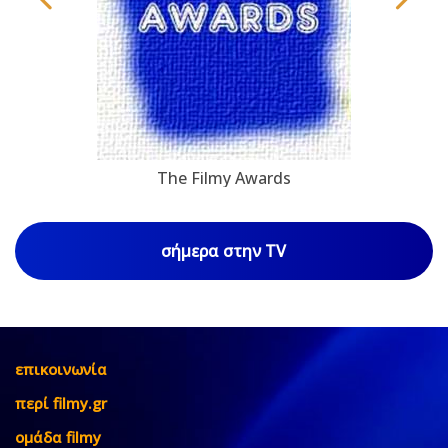
The Filmy Awards
σήμερα στην TV
επικοινωνία
περί filmy.gr
ομάδα filmy