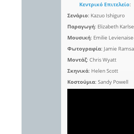
Κεντρικό Επιτελείο
:
Σενάριο
: Kazuo Ishiguro
Παραγωγή
: Elizabeth Karl
Μουσική
: Emilie Levienais
Φωτογραφία
: Jamie Rams
Μοντάζ
: Chris Wyatt
Σκηνικά
: Helen Scott
Κοστούμια
: Sandy Powell