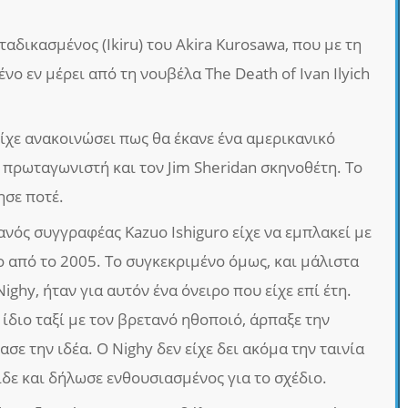
ταδικασμένος (Ikiru) του Akira Kurosawa, που με τη
νο εν μέρει από τη νουβέλα The Death of Ivan Ilyich
ίχε ανακοινώσει πως θα έκανε ένα αμερικανικό
 πρωταγωνιστή και τον Jim Sheridan σκηνοθέτη. Το
ησε ποτέ.
νός συγγραφέας Kazuo Ishiguro είχε να εμπλακεί με
 από το 2005. Το συγκεκριμένο όμως, και μάλιστα
Nighy, ήταν για αυτόν ένα όνειρο που είχε επί έτη.
 ίδιο ταξί με τον βρετανό ηθοποιό, άρπαξε την
σε την ιδέα. Ο Nighy δεν είχε δει ακόμα την ταινία
ίδε και δήλωσε ενθουσιασμένος για το σχέδιο.