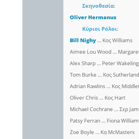
Σκηνοθεσία
:
Oliver Hermanus
Κύριοι Ρόλοι
:
Bill Nighy
… Κος Williams
Aimee Lou Wood … Margaret
Alex Sharp … Peter Wakeling
Tom Burke … Κος Sutherlan
Adrian Rawlins … Κος Middle
Oliver Chris … Κος Hart
Michael Cochrane … Σερ Jam
Patsy Ferran … Fiona William
Zoe Boyle … Κα McMasters