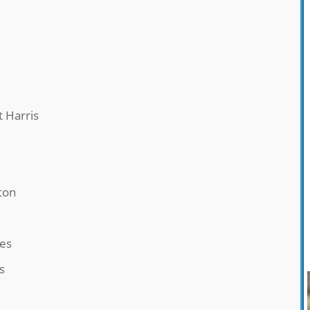
 Harris
d
ton
es
s