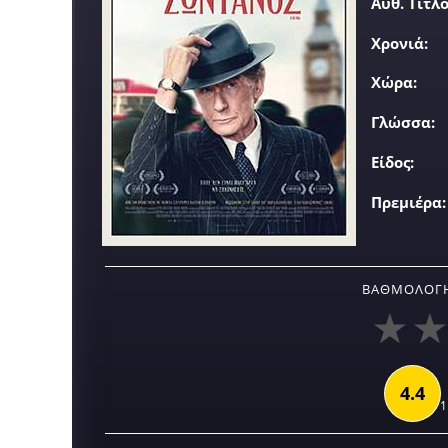
Αυθ. Τίτλο
Χρονιά:
Χώρα:
Γλώσσα:
Είδος:
Πρεμιέρα:
ΒΑΘΜΟΛΟΓΉ
4.4
1