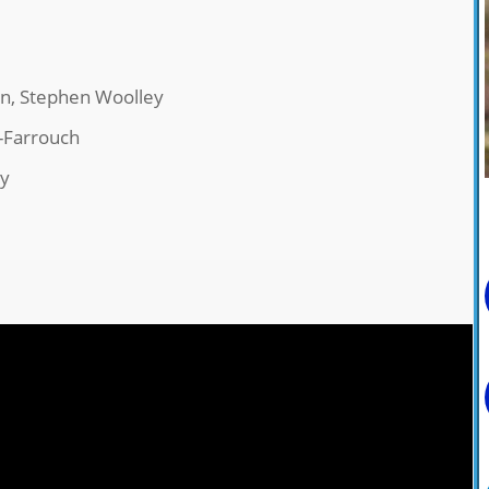
sen, Stephen Woolley
e-Farrouch
ay