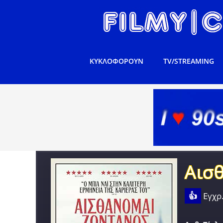
ΚΥΚΛΟΦΟΡΟΥΝ
TV/STREAMING
Αισ
👍
Εγχρ