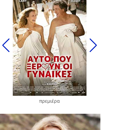
πρεμιέρα
François