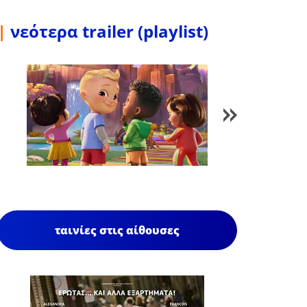
|
νεότερα trailer (playlist)
1
/
85
ταινίες στις αίθουσες