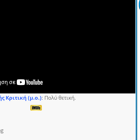
ς Κριτική (μ.ο.)
: Πολύ θετική.
ng