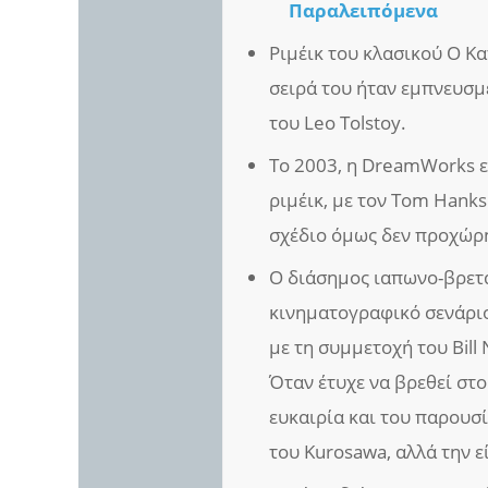
Παραλειπόμενα
Ριμέικ του κλασικού Ο Κα
σειρά του ήταν εμπνευσμέ
του Leo Tolstoy.
Το 2003, η DreamWorks ε
ριμέικ, με τον Tom Hanks
σχέδιο όμως δεν προχώρ
Ο διάσημος ιαπωνο-βρετα
κινηματογραφικό σενάριο
με τη συμμετοχή του Bill 
Όταν έτυχε να βρεθεί στο
ευκαιρία και του παρουσία
του Kurosawa, αλλά την ε