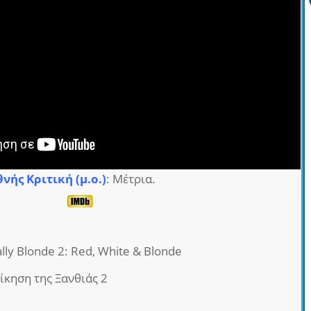
θνής Κριτική (μ.ο.)
: Μέτρια.
ally Blonde 2: Red, White & Blonde
δίκηση της Ξανθιάς 2