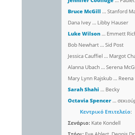
Jennifer Coolidge
… Paulet
Bruce McGill
… Stanford M
Dana Ivey … Libby Hauser
Luke Wilson
… Emmett Ri
Bob Newhart … Sid Post
Jessica Cauffiel … Margot C
Alanna Ubach … Serena McG
Mary Lynn Rajskub … Reena G
Sarah Shahi
… Becky
Octavia Spencer
… σεκιούρ
Κεντρικό Επιτελείο
:
Σενάριο:
Kate Kondell
Στόρι:
Eve Ahlert, Dennis Dr