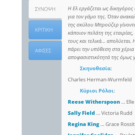
H Ελ εργάζεται ως δικηγόρος
ΣΥΝΟΨΗ
για τον γάμο της. Όταν ανακ
της σκύλου Μπρούζερ γίνοντ
ΚΡΙΤΙΚΗ
κάποιον πελάτη της εταιρίας
τους και τελικά… απολύεται. 
πάρει την υπόθεση στα χέρια 
ΑΦΙΣΕΣ
αποφασιστικότητά της όμως γ
Σκηνοθεσία
:
Charles Herman-Wurmfeld
Κύριοι Ρόλοι
:
Reese Witherspoon
… Ell
Sally Field
… Victoria Rudd
Regina King
… Grace Rossit