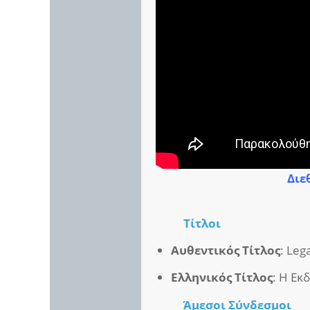
Διε
Τίτλοι
Αυθεντικός Τίτλος
: Leg
Ελληνικός Τίτλος
: Η Εκ
Άμεσοι
Σύνδεσμοι