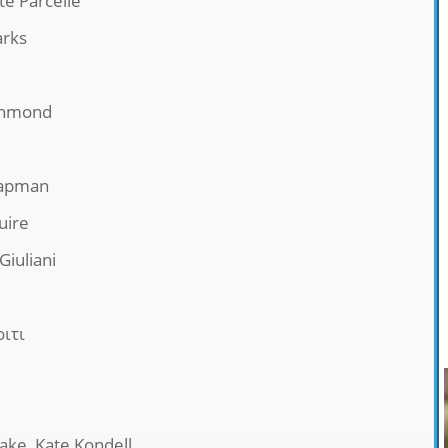
te Parcelle
arks
chmond
hapman
uire
iuliani
ιτι
ake, Kate Kondell