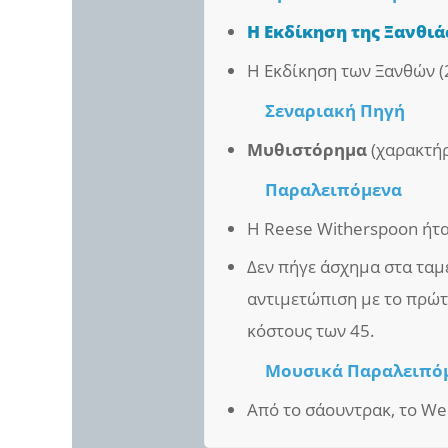
Η Εκδίκηση της Ξανθιά
Η Εκδίκηση των Ξανθών (
Σεναριακή Πηγή
Μυθιστόρημα
(χαρακτήρ
Παραλειπόμενα
Η Reese Witherspoon ήτα
Δεν πήγε άσχημα στα ταμε
αντιμετώπιση με το πρώτ
κόστους των 45.
Μουσικά Παραλειπό
Από το σάουντρακ, το We 