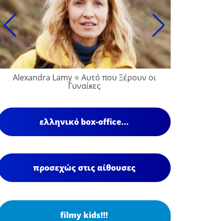
Alexandra Lamy ⭐ Αυτό που Ξέρουν οι
François
Γυναίκες
ελληνικό box-office...
προσεχώς στις αίθουσες
filmy kids!!!