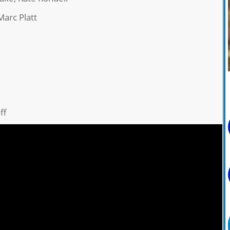
Marc Platt
ff