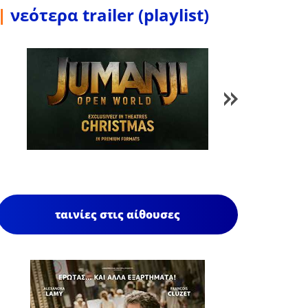
|
νεότερα trailer (playlist)
1
/
85
ταινίες στις αίθουσες