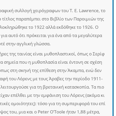
ραφική συλλογή χειρόγραφων του T. E. Lawrence, το
(ο τίτλος παραπέμπει στο Βιβλίο των Παροιμιών της
ολοκληρώθηκε το 1922 αλλά εκδόθηκε το 1926. Ο
ι για αυτό ότι πρόκειται για ένα από τα μεγαλύτερα
τέ στην αγγλική γλώσσα.
ρες της ταινίας είναι μυθοπλαστικοί, όπως ο Σερίφ
α τα σημεία που η μυθοπλασία είναι έντονη σε σχέση
όπως στη σκηνή της επίθεση στην Άκαμπα, ενώ δεν
αφή του Λόρενς με τους Άραβες την περίοδο 1911-
 λειτουργούσε για τη βρετανική κατασκοπία. Τα πιο
ίχαν επέλθει με την εμφάνιση του Λόρενς (ακόμα κι
ικές ομοιότητες): τόσο για τη συμπεριφορά του επί
ύψος του, μια και ο Peter O’Toole ήταν 1,88 μέτρα,