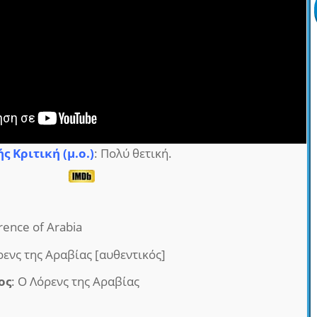
ς Κριτική (μ.ο.)
: Πολύ θετική.
rence of Arabia
ρενς της Αραβίας [αυθεντικός]
ος
: Ο Λόρενς της Αραβίας