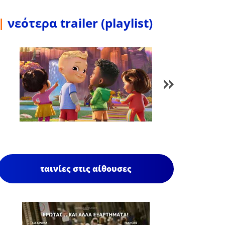
|
νεότερα trailer (playlist)
1
/
85
ταινίες στις αίθουσες