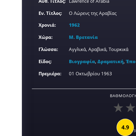
Αυθ. Τίτλος:
Lawrence of Arabia
Εν. Τίτλος:
Ο Λώρενς της Αραβίας
Χρονιά:
1962
Χώρα:
Μ. Βρετανία
Γλώσσα:
Αγγλικά, Αραβικά, Τουρκικά
Είδος:
Βιογραφία
,
Δραματική
,
Έπο
Πρεμιέρα:
01 Οκτωβρίου 1963
ΒΑΘΜΟΛΟΓΉ
4.9
3