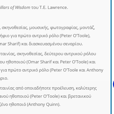
illars of Wisdom
του T.E. Lawrence.
, σκηνοθεσίας, μουσικής, φωτογραφίας, μοντάζ,
φιο για πρώτο αντρικό ρόλο (Peter O’Toole),
ar Sharif) και διασκευασμένου σεναρίου.
ταινίας, σκηνοθεσίας, δεύτερου αντρικού ρόλου
ου ηθοποιού (Omar Sharif και Peter O’Toole) και
ια πρώτο αντρικό ρόλο (Peter O’Toole και Anthony
άριο.
 ταινίας από οποιαδήποτε προέλευση, καλύτερης
ανού ηθοποιού (Peter O’Toole) και βρετανικού
ξένο ηθοποιό (Anthony Quinn).