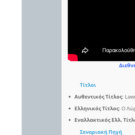
Διεθνή
Τίτλοι
Αυθεντικός Τίτλος
: Law
Ελληνικός Τίτλος
: Ο Λώ
Εναλλακτικός Ελλ. Τίτλ
Σεναριακή Πηγή