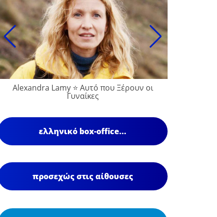
Alexandra Lamy ⭐ Αυτό που Ξέρουν οι
François
Γυναίκες
ελληνικό box-office...
προσεχώς στις αίθουσες