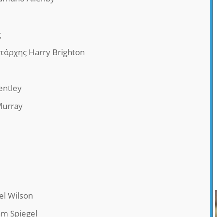
ς
τάρχης Harry Brighton
entley
Murray
el Wilson
am Spiegel