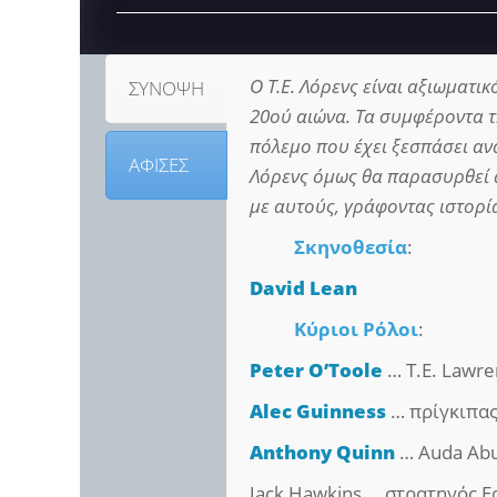
Ο Τ.Ε. Λόρενς είναι αξιωματι
ΣΥΝΟΨΗ
20ού αιώνα. Τα συμφέροντα τ
πόλεμο που έχει ξεσπάσει αν
ΑΦΙΣΕΣ
Λόρενς όμως θα παρασυρθεί α
με αυτούς, γράφοντας ιστορί
Σκηνοθεσία
:
David Lean
Κύριοι Ρόλοι
:
Peter O’Toole
… T.E. Lawr
Alec Guinness
… πρίγκιπας 
Anthony Quinn
… Auda Abu
Jack Hawkins … στρατηγός 