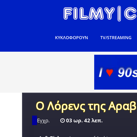
ΚΥΚΛΟΦΟΡΟΥΝ
TV/STREAMING
Ο Λόρενς της Αραβ
Εγχρ.
03 ωρ. 42 λεπ.