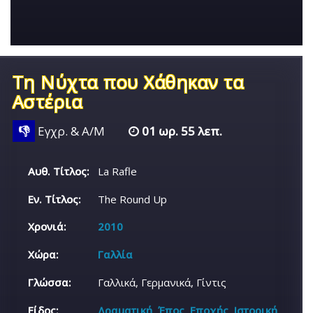
Τη Νύχτα που Χάθηκαν τα
Αστέρια
👎
Εγχρ. & Α/Μ
01 ωρ. 55 λεπ.
Αυθ. Τίτλος:
La Rafle
Εν. Τίτλος:
The Round Up
Χρονιά:
2010
Χώρα:
Γαλλία
Γλώσσα:
Γαλλικά, Γερμανικά, Γίντις
Είδος:
Δραματική
,
Έπος
,
Εποχής
,
Ιστορική