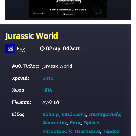
Jurassic World
🆗
Εγχρ.
02 ωρ. 04 λεπ.
Αυθ. Τίτλος:
Jurassic World
Χρονιά:
2015
Χώρα:
ΗΠΑ
Γλώσσα:
Αγγλικά
Είδος:
Δράσης
,
Επιβίωσης
,
Επιστημονικής
Φαντασίας
,
Έπος
,
Θρίλερ
,
Καταστροφής
,
Περιπέτεια
,
Τέρατα