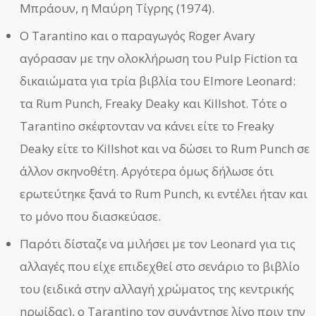
Μπράουν, η Μαύρη Τίγρης (1974).
Ο Tarantino και ο παραγωγός Roger Avary
αγόρασαν με την ολοκλήρωση του Pulp Fiction τα
δικαιώματα για τρία βιβλία του Elmore Leonard:
τα Rum Punch, Freaky Deaky και Killshot. Τότε ο
Tarantino σκέφτονταν να κάνει είτε το Freaky
Deaky είτε το Killshot και να δώσει το Rum Punch σε
άλλον σκηνοθέτη. Αργότερα όμως δήλωσε ότι
ερωτεύτηκε ξανά το Rum Punch, κι εντέλει ήταν και
το μόνο που διασκεύασε.
Παρότι δίσταζε να μιλήσει με τον Leonard για τις
αλλαγές που είχε επιδεχθεί στο σενάριο το βιβλίο
του (ειδικά στην αλλαγή χρώματος της κεντρικής
ηρωίδας), ο Tarantino τον συνάντησε λίγο πριν την