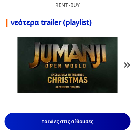
RENT-BUY
|
νεότερα trailer (playlist)
1
/
85
ταινίες στις αίθουσες