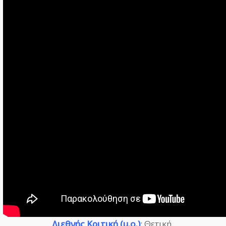
Διεθνής Κριτική (μ.ο.)
: Θετική.