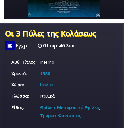
Οι 3 Πύλες της Κολάσεως
🆗
Εγχρ.
01 ωρ. 46 λεπ.
Αυθ. Τίτλος:
Inferno
Χρονιά:
1980
Χώρα:
Ιταλία
Γλώσσα:
Ιταλικά
Είδος:
Θρίλερ
,
Μεταφυσικό Θρίλερ
,
Τρόμου
,
Φαντασίας