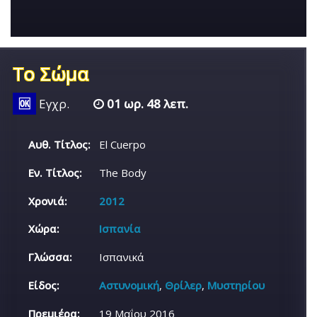
Το Σώμα
🆗
Εγχρ.
01 ωρ. 48 λεπ.
Αυθ. Τίτλος:
El Cuerpo
Εν. Τίτλος:
The Body
Χρονιά:
2012
Χώρα:
Ισπανία
Γλώσσα:
Ισπανικά
Είδος:
Αστυνομική
,
Θρίλερ
,
Μυστηρίου
Πρεμιέρα:
19 Μαΐου 2016