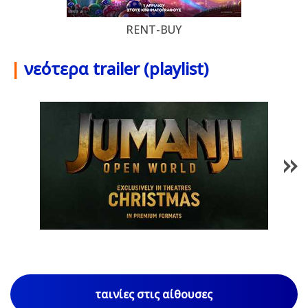
RENT-BUY
|
νεότερα trailer (playlist)
1
/
85
ταινίες στις αίθουσες