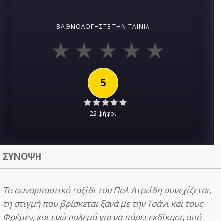
ΒΑΘΜΟΛΟΓΉΣΤΕ ΤΗΝ ΤΑΙΝΊΑ
5
22 ψήφοι
ΣΥΝΟΨΗ
Το συναρπαστικό ταξίδι του Πολ Ατρείδη συνεχίζεται,
τη στιγμή που βρίσκεται ξανά με την Τσάνι και τους
Φρέμεν, και ενώ πολεμά για να πάρει εκδίκηση από