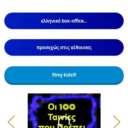
ελληνικό box-office...
προσεχώς στις αίθουσες
filmy kids!!!