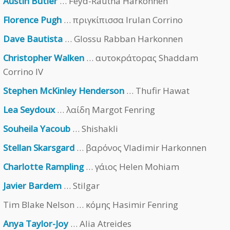
Austin Butler
… Feyd-Rautha Harkonnen
Florence Pugh
… πριγκίπισσα Irulan Corrino
Dave Bautista
… Glossu Rabban Harkonnen
Christopher Walken
… αυτοκράτορας Shaddam
Corrino IV
Stephen McKinley Henderson
… Thufir Hawat
Lea Seydoux
… λαίδη Margot Fenring
Souheila Yacoub
… Shishakli
Stellan Skarsgard
… βαρόνος Vladimir Harkonnen
Charlotte Rampling
… γάιος Helen Mohiam
Javier Bardem
… Stilgar
Tim Blake Nelson … κόμης Hasimir Fenring
Anya Taylor-Joy
… Alia Atreides