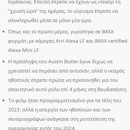
Ιορδανίας. Επειδή έπρεπε να έχουν ως ντεκόρ τη
“χρυσή ώρα” της ημέρας, το γύρισμα έπρεπε να
ολοκληρωθεί μέσα σε μόνο μία ώρα.
Όπως και το πρώτο μέρος, γυρίστηκε σε IMAX
φορμάτ, με κάμερες Arri Alexa LF και IMAX-certified
Alexa Mini LF.
Η πρόσληψη του Austin Butler έγινε δίχως να
χρειαστεί να περάσει από οντισιόν, αλλά ο νεαρός
ηθοποιός έπρεπε πρώτα να προπονηθεί για τον
απαιτητικό αυτό ρόλο επί 4 μήνες στη Βουδαπέστη.
Το φιλμ ήταν προγραμματισμένο για τα τέλη του
2023, αλλά η απεργία των ηθοποιών και των
σεναριογράφων ανάγκασε στη μετατόπιση της
ημερομηνίας εντός του 2024.