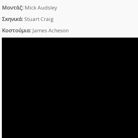
Μοντάζ:
Mick Audsley
Σκηνικά:
Stuart Craig
Κοστούμια:
James Acheson