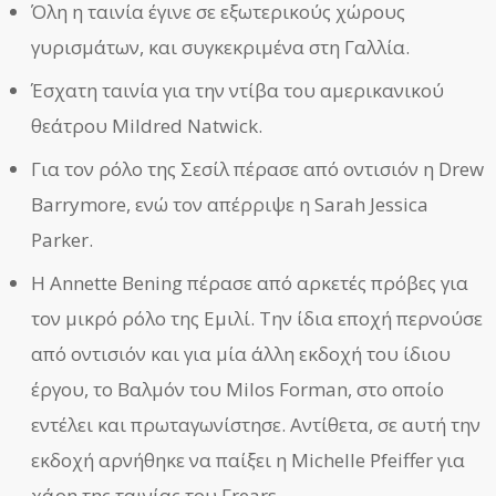
Όλη η ταινία έγινε σε εξωτερικούς χώρους
γυρισμάτων, και συγκεκριμένα στη Γαλλία.
Έσχατη ταινία για την ντίβα του αμερικανικού
θεάτρου Mildred Natwick.
Για τον ρόλο της Σεσίλ πέρασε από οντισιόν η Drew
Barrymore, ενώ τον απέρριψε η Sarah Jessica
Parker.
Η Annette Bening πέρασε από αρκετές πρόβες για
τον μικρό ρόλο της Εμιλί. Την ίδια εποχή περνούσε
από οντισιόν και για μία άλλη εκδοχή του ίδιου
έργου, το Βαλμόν του Milos Forman, στο οποίο
εντέλει και πρωταγωνίστησε. Αντίθετα, σε αυτή την
εκδοχή αρνήθηκε να παίξει η Michelle Pfeiffer για
χάρη της ταινίας του Frears.