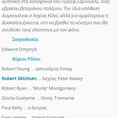
εμπλοκή στη δολοφονία του Τζόζεφ Σάμιουελς, ενός
εβραίου βετεράνου πολέμου. Την ίδια υπόθεση
διερευνά και ο λοχίας Κίλεϊ, αλλά για αμφότερους η
δυσκολία έγκειται στο να βρεθεί το κίνητρο που θα
συνδέσει τους ύποπτους με τον φόνο.
Σκηνοθεσία
:
Edward Dmytryk
Κύριοι Ρόλοι
:
Robert Young … αστυνόμος Finlay
Robert Mitchum
… λοχίας Peter Keeley
Robert Ryan … ‘Monty’ Montgomery
Gloria Grahame … Ginny Tremaine
Paul Kelly … ο άντρας
Sam Levene … Joseph Samuels