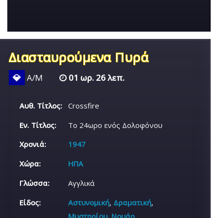
Διασταυρούμενα Πυρά
💎
Α/Μ
01 ωρ. 26 λεπ.
Αυθ. Τίτλος:
Crossfire
Εν. Τίτλος:
Το 24ωρο ενός Δολοφόνου
Χρονιά:
1947
Χώρα:
ΗΠΑ
Γλώσσα:
Αγγλικά
Είδος:
Αστυνομική
,
Δραματική
,
Μυστηρίου
,
Νουάρ