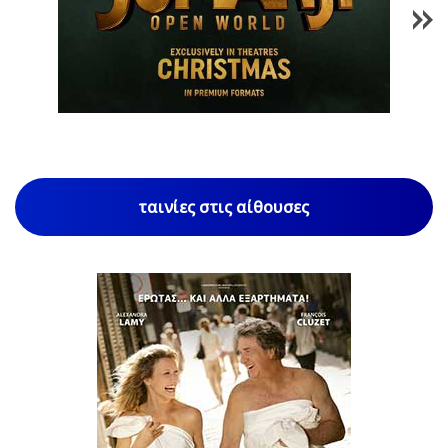
1
/
85
ταινίες στις αίθουσες