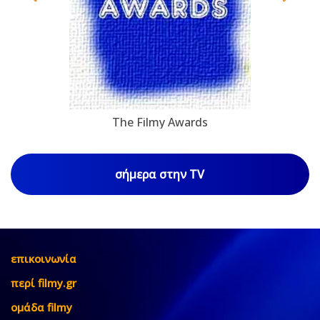
The Filmy Awards
σήμερα στην TV
επικοινωνία
περί filmy.gr
ομάδα filmy